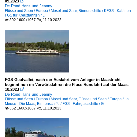
09.2023

De Rond Hans und Jeanny
Deutschland
Flüsse und Seen / Europa / Mosel und Saar
,
Binnenschiffe / KFGS - Kabinen-
FGS für Kreuzfahrten / L
302 1600x1067 Px, 11.10.2023

Hafeneinrichtungen
Schwimm- und Fähranleger
Schleusen, Schiffshebewerke u.ä.
Deutschland
Frankreich
FGS Geulvallei, nach der Ausfahrt vom Anleger in Maastricht
Spezialschiffe
beginnt nun im Vorwärtsfahren die Fluss Rundfahrt auf der Maas.
10.2023

De Rond Hans und Jeanny
Bagger / dredger
Flüsse und Seen / Europa / Mosel und Saar
,
Flüsse und Seen / Europa / La
Meuse - Die Maas
,
Binnenschiffe / FGS - Fahrgastschiffe / G
A
362 1600x1067 Px, 11.10.2023

B
Bunkerboote und -schiffe