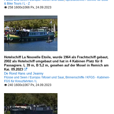
& Bike Tours / L - Z
258 1600x1066 Px, 24.09.2023

Hotelschiff La Nouvelle Etoile, wurde 1964 als Frachtschiff gebaut,
2002 als Hotelschiff umgebaut und hat in 4 Kabinen Platz für 8
Passagiere. L 39 m, B 5,2 m, gesehen auf der Mosel in Remich am
Kai. 09.2023

De Rond Hans und Jeanny
Flüsse und Seen / Europa / Mosel und Saar
,
Binnenschiffe / KFGS - Kabinen-
FGS für Kreuzfahrten / L
240 1600x1067 Px, 24.09.2023
