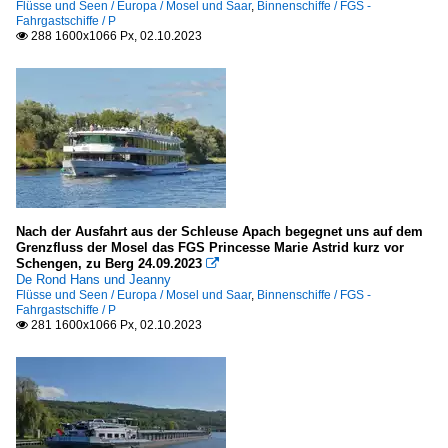
Flüsse und Seen / Europa / Mosel und Saar
,
Binnenschiffe / FGS -
D
Fahrgastschiffe / P
288 1600x1066 Px, 02.10.2023

Sonstige
Sonstige
WSV Deutschland
B
H
K
Nach der Ausfahrt aus der Schleuse Apach begegnet uns auf dem
Grenzfluss der Mosel das FGS Princesse Marie Astrid kurz vor
S
Schengen, zu Berg 24.09.2023

De Rond Hans und Jeanny
Flüsse und Seen / Europa / Mosel und Saar
,
Binnenschiffe / FGS -
Unternehmen
Fahrgastschiffe / P
281 1600x1066 Px, 02.10.2023

Deutschland
A-ROSA Flussschiff GmbH, Rostock
Amadeus Flusskreuzfahrten GmbH, München