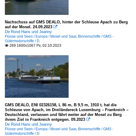
Yachten, Freizeitfahrzeuge
Motorboote mit Kajüte / Yachten
Nachschuss auf GMS DEALO, hinter der Schleuse Apach zu Berg
auf der Mosel. 24.09.2023

A - D
De Rond Hans und Jeanny
Flüsse und Seen / Europa / Mosel und Saar
E - K
,
Binnenschiffe / GMS -
Gütermotorschiffe / D
L - P
269 1600x1067 Px, 02.10.2023

Q - T
U - Z
Sonstige
offene Motorboote
alle
GMS DEALO, ENI 02326158, L 86 m, B 9,5 m, 1910 t, hat die
Schleuse von Apach, im Dreiländereck Luxemburg – Frankreich –
Deutschland, verlassen und fährt weiter auf der Mosel zu Berg
ihrem Ziel in Frankreich entgegen. 09.2023

De Rond Hans und Jeanny
Flüsse und Seen / Europa / Mosel und Saar
,
Binnenschiffe / GMS -
Gütermotorschiffe / D