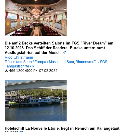
A
C
E
K
M
Die auf 2 Decks verteilten Salons im FGS "River Dream" am
P - Q
12.10.2023. Das Schiff der Reederei Eureka unternimmt
Ausflugsfahrten auf der Mosel.

R
Rico Christmann
Flüsse und Seen / Europa / Mosel und Saar
,
Binnenschiffe / FGS -
Fahrgastschiffe / R
Flüsse und Seen
466 1200x900 Px, 07.02.2024

Europa
La Meuse - Die Maas
Rhein
Sonstiges
Hotelschiff La Nouvelle Etoile, liegt in Remich am Kai angetaut.
Binnen-Schifffahrtszeichen