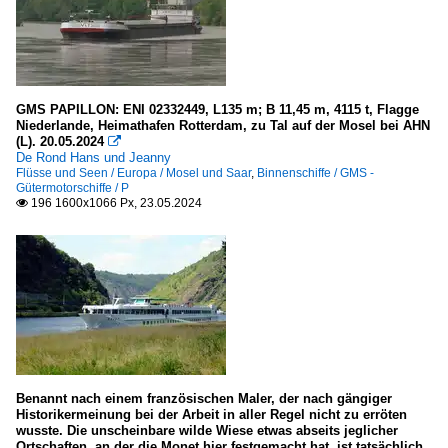
T
U
V
W
GMS PAPILLON: ENI 02332449, L135 m; B 11,45 m, 4115 t, Flagge
Niederlande, Heimathafen Rotterdam, zu Tal auf der Mosel bei AHN
Z
(L). 20.05.2024

De Rond Hans und Jeanny
Flüsse und Seen / Europa / Mosel und Saar
,
Binnenschiffe / GMS -
KFGS - Kabinen-FGS für Kreuzfahrten
Gütermotorschiffe / P
196 1600x1066 Px, 23.05.2024

A
B
C
E
H
I - J
L
Benannt nach einem französischen Maler, der nach gängiger
M
Historikermeinung bei der Arbeit in aller Regel nicht zu erröten
wusste. Die unscheinbare wilde Wiese etwas abseits jeglicher
O
Ortschaften, an der die Monet hier festgemacht hat, ist tatsächlich