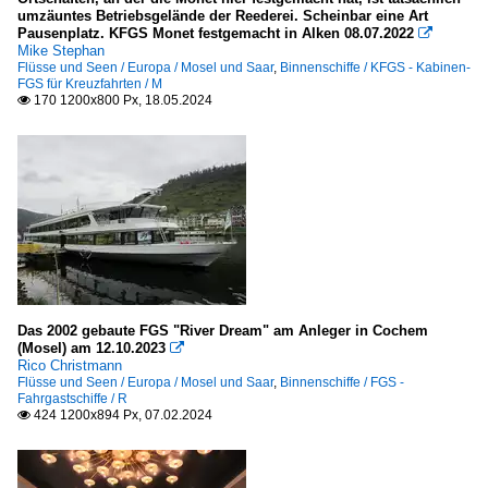
umzäuntes Betriebsgelände der Reederei. Scheinbar eine Art
P - Q
Pausenplatz. KFGS Monet festgemacht in Alken 08.07.2022

Mike Stephan
R
Flüsse und Seen / Europa / Mosel und Saar
,
Binnenschiffe / KFGS - Kabinen-
FGS für Kreuzfahrten / M
S
170 1200x800 Px, 18.05.2024

T
V
W
Koppelverbände
mit GMS/TMS A - K
mit GMS/TMS L - Z
Das 2002 gebaute FGS "River Dream" am Anleger in Cochem
(Mosel) am 12.10.2023
Schubboote und -verbände

Rico Christmann
Flüsse und Seen / Europa / Mosel und Saar
,
Binnenschiffe / FGS -
.Name unbekannt
Fahrgastschiffe / R
424 1200x894 Px, 07.02.2024

X - Y - Z
TMS - Tankmotorschiffe