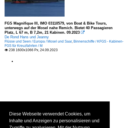
FGS Magnifique III, IMO 03110579, von Boat & Bike Tours,
unterwegs auf der Mosel nahe Remich. Bietet 40 Passagieren
Platz, L 67 m, B 7,2m, 21 Kabinen. 09.2023

De Rond Hans und Jeanny
Flüsse und Seen / Europa / Mosel und Saar
,
Binnenschiffe / KFGS - Kabinen-
FGS für Kreuzfahrten / M
238 1600x1066 Px, 24.09.2023

Diese Webseite verwendet Cookies, um
Inhalte und Anzeigen zu personalisieren und
Zugriffe zu analysieren. Mit der Nutzung