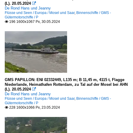
2017
(L). 20.05.2024

D
De Rond Hans und Jeanny
2018
Flüsse und Seen / Europa / Mosel und Saar
,
Binnenschiffe / GMS -
E
Gütermotorschiffe / P
2019
196 1600x1067 Px, 30.05.2024

F
2020
G
2020
H
2021
I
2022
J
2023
L
2024
M
GMS PAPILLON: ENI 02332449, L135 m; B 11,45 m, 4115 t, Flagge
Niederlande, Heimathafen Rotterdam, zu Tal auf der Mosel bei AHN
2025
N
(L). 20.05.2024

2026
De Rond Hans und Jeanny
O
Flüsse und Seen / Europa / Mosel und Saar
,
Binnenschiffe / GMS -
P
Gütermotorschiffe / P
228 1600x1066 Px, 23.05.2024

Q
R
S