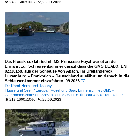
245 1600x1067 Px, 25.09.2023

Das Flusskreuzfahrtschiff MS Princesse Royal wartet an der
Einfahrt zur Schleusenkammer darauf dass die GMS DEALO, ENI
02326158, aus der Schleuse von Apach, im Dreiländereck
Luxemburg – Frankreich – Deutschland ausfährt um danach in die
Schleusenkammer einzufahren. 09.2023

De Rond Hans und Jeanny
Flüsse und Seen / Europa / Mosel und Saar
,
Binnenschiffe / GMS -
Gütermotorschiffe / D
,
Spezialschiffe / Schiffe für Boat & Bike Tours / L - Z
213 1600x1066 Px, 25.09.2023
