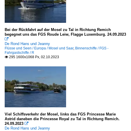
B
Feuerlöschboote / fire-fighting vessels
Deutschland
Bei der Rückfahrt auf der Mosel zu Tal in Richtung Remich
begegnet uns das FGS Roude Leiw, Flagge Luxemburg. 24.09.2023
Hausboote, Gastro- und Theaterschiffe

De Rond Hans und Jeanny
.mehrere oder Name unbekannt
Flüsse und Seen / Europa / Mosel und Saar
,
Binnenschiffe / FGS -
Fahrgastschiffe / R
L - Z
295 1600x1068 Px, 02.10.2023

Polizeiboote u. -schiffe - Deutschland
WSP Rheinland-Pfalz
WSP Saarland
Schiffe für Boat & Bike Tours
L - Z
Viel Schiffsverkehr der Mosel, links das FGS Princesse Marie
Astrid daneben die Princesse Royal zu Tal in Richtung Remich.
24.09.2023
Schlepper / tugs

De Rond Hans und Jeanny