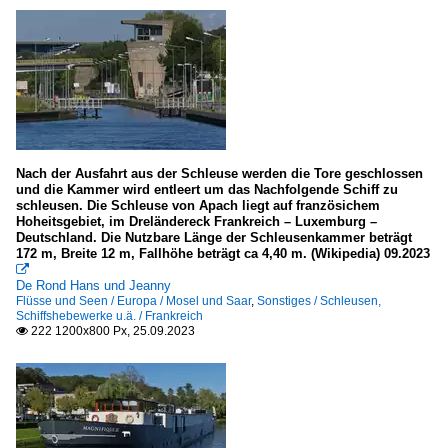
Nach der Ausfahrt aus der Schleuse werden die Tore geschlossen
und die Kammer wird entleert um das Nachfolgende Schiff zu
schleusen. Die Schleuse von Apach liegt auf französichem
Hoheitsgebiet, im Dreländereck Frankreich – Luxemburg –
Deutschland. Die Nutzbare Länge der Schleusenkammer beträgt
172 m, Breite 12 m, Fallhöhe beträgt ca 4,40 m. (Wikipedia) 09.2023

De Rond Hans und Jeanny
Flüsse und Seen / Europa / Mosel und Saar
,
Sonstiges / Schleusen,
Schiffshebewerke u.ä. / Frankreich
222 1200x800 Px, 25.09.2023
