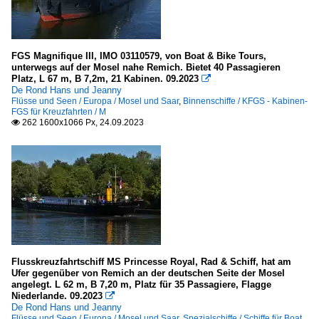
FGS Magnifique III, IMO 03110579, von Boat & Bike Tours,
unterwegs auf der Mosel nahe Remich. Bietet 40 Passagieren
Platz, L 67 m, B 7,2m, 21 Kabinen. 09.2023

De Rond Hans und Jeanny
Flüsse und Seen / Europa / Mosel und Saar
,
Binnenschiffe / KFGS - Kabinen-
FGS für Kreuzfahrten / M
262 1600x1066 Px, 24.09.2023

Flusskreuzfahrtschiff MS Princesse Royal, Rad & Schiff, hat am
Ufer gegenüber von Remich an der deutschen Seite der Mosel
angelegt. L 62 m, B 7,20 m, Platz für 35 Passagiere, Flagge
Niederlande. 09.2023

De Rond Hans und Jeanny
Flüsse und Seen / Europa / Mosel und Saar
,
Spezialschiffe / Schiffe für Boat