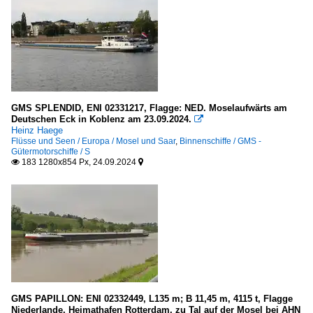
K
2002
L
2004
M
2005
N
2007
P
2008
GMS SPLENDID, ENI 02331217, Flagge: NED. Moselaufwärts am
R
Deutschen Eck in Koblenz am 23.09.2024.
2009

Heinz Haege
S
Flüsse und Seen / Europa / Mosel und Saar
,
Binnenschiffe / GMS -
2010
Gütermotorschiffe / S
T
183 1280x854 Px, 24.09.2024


2010
U
2011
W
2012
GMS - Gütermotorschiffe
2013
.mehrere oder Name unbekannt
2014
A
2015
B
2016
GMS PAPILLON: ENI 02332449, L135 m; B 11,45 m, 4115 t, Flagge
Niederlande, Heimathafen Rotterdam, zu Tal auf der Mosel bei AHN
C