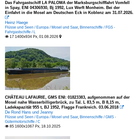
1975
Das Fahrgastschiff LA PALOMA der Marksburgschifffahrt Vomfell
EU grenzüberschreitend
in Spay, ENI 04306930, Bj 1992, Lux Werft Monheim. Bei der
Einfahrt in die Mosel am Deutschen Eck in Koblenz am 31.07.2026.
1980

Fähren in Deutschland
Heinz Haege
1980
Flüsse und Seen / Europa / Mosel und Saar
,
Binnenschiffe / FGS -
andere Gewässer
Fahrgastschiffe / L
1983
17 1400x934 Px, 01.08.2026


Mosel
1984
1986
FGS - Fahrgastschiffe
1987
.mehrere oder Name unbekannt
1988
A
1989
B
C
1990
CHÂTEAU LAFAURIE, GMS ENI: 01823383, aufgenommen auf der
D
Mosel nahe Wasserbilligerbrück, zu Tal. L 83,5 m, B 8,15 m,
1991
Ladekapazität 955 t, BJ 1952, Flagge Frankreich. 03.06.2018

E
De Rond Hans und Jeanny
1993
Flüsse und Seen / Europa / Mosel und Saar
,
Binnenschiffe / GMS -
F
Gütermotorschiffe / C
85 1600x1067 Px, 18.10.2025

G
2000
I
2000