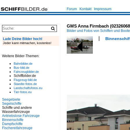
Forum
Kontakt
Impressum
GMS Anna Firmbach (02326068 ,
Bilder und Fotos von Schiffen und Boot
Binnenschiff
Lade Deine Bilder hoch!
Jeder kann mitmachen, kostenlos!
Weitere Bilder-Themen:
Bahnbilder.de
Bus-bild.de
Fahrzeugbilder.de
Schiffbilder.de
Flugzeug-bild.de
Staedte-fotos.de
Landschaftsfotos.eu
Tier-fotos.eu
Seegebiete
Segelschiffe
Schiffe und andere
Wasserfahrzeuge
Antriebslose Fahrzeuge
Binnenschiffe
Dampfschiffe
Fischereifahrzeuge