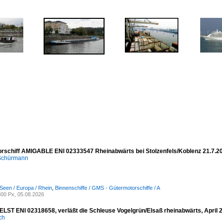
rschiff AMIGABLE ENI 02333547 Rheinabwärts bei Stolzenfels/Koblenz 21.7.2
 Schürmann
Seen / Europa / Rhein
,
Binnenschiffe / GMS - Gütermotorschiffe / A
00 Px, 05.08.2026
ST ENI 02318658, verläßt die Schleuse Vogelgrün/Elsaß rheinabwärts, April 
ich