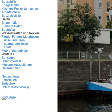
Seeschiffe
Kriegsschiffe
Yachten, Freizeitfahrzeuge
Arbeitsschiffe
Spezialschiffe
Häfen
Binnenhäfen
Kleinere Häfen
Seehäfen
Wasserstraßen und Reviere
Fjorde, Förden, Meerbusen
Flüsse und Seen
Inselgruppen, Inseln
Kanäle
Meere, Seegebiete
Weiteres
Sonstiges
Schiffsmodelle
Museen, Ausstellungen
Unternehmen
Neuzugänge
Fotostellen
Zeitachse
Datenschutzerklärung