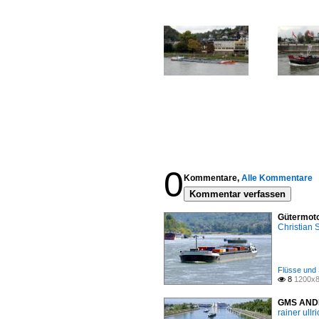
0
Kommentare,
Alle Kommentare
Kommentar verfassen
Gütermoto
Christian
Flüsse und 
8
1200x8

GMS ANDEL
rainer ullr