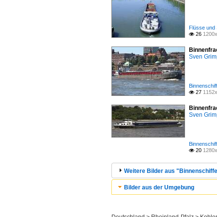
Flüsse und 
26
1200x

Binnenfra
Sven Gri
Binnenschif
27
1152x

Binnenfra
Sven Gri
Binnenschif
20
1280x

Weitere Bilder aus "Binnenschiffe
Bilder aus der Umgebung