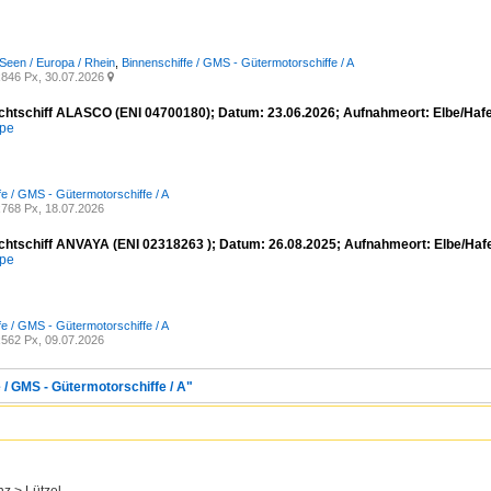
Seen / Europa / Rhein
,
Binnenschiffe / GMS - Gütermotorschiffe / A
846 Px, 30.07.2026

chtschiff ALASCO (ENI 04700180); Datum: 23.06.2026; Aufnahmeort: Elbe/Haf
mpe
fe / GMS - Gütermotorschiffe / A
768 Px, 18.07.2026
chtschiff ANVAYA (ENI 02318263 ); Datum: 26.08.2025; Aufnahmeort: Elbe/Ha
mpe
fe / GMS - Gütermotorschiffe / A
562 Px, 09.07.2026
 / GMS - Gütermotorschiffe / A"