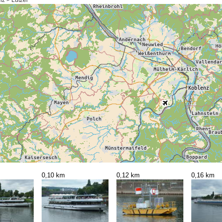
z > Lützel
0,10 km
0,12 km
0,16 km