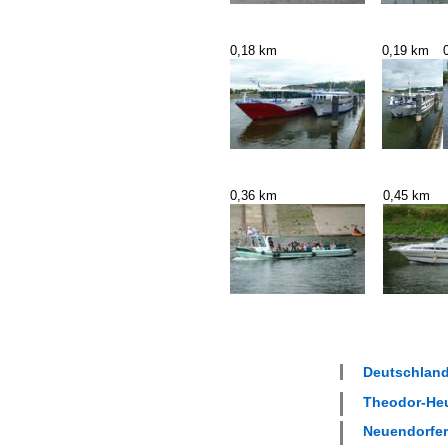
0,18 km
0,19 km
0,36 km
0,45 km
Deutschland
Theodor-Heus
Neuendorfer 