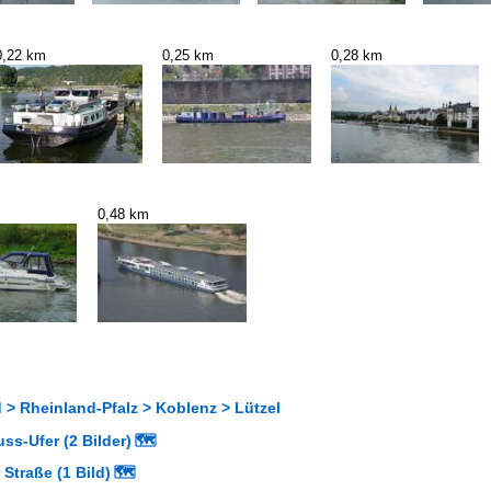
0,22 km
0,25 km
0,28 km
0,48 km
 > Rheinland-Pfalz > Koblenz > Lützel
s-Ufer (2 Bilder)
🗺
Straße (1 Bild)
🗺