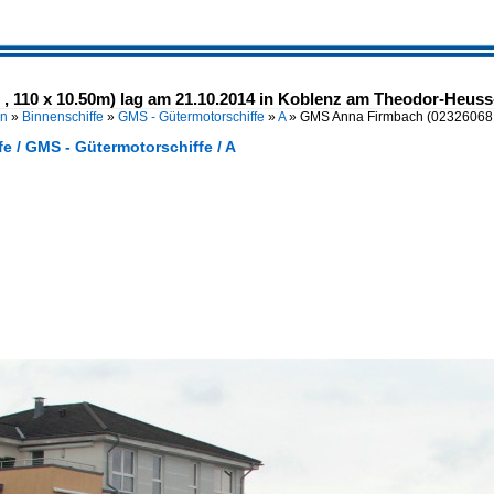
 110 x 10.50m) lag am 21.10.2014 in Koblenz am Theodor-Heuss-
en
»
Binnenschiffe
»
GMS - Gütermotorschiffe
»
A
»
GMS Anna Firmbach (02326068 
e / GMS - Gütermotorschiffe / A