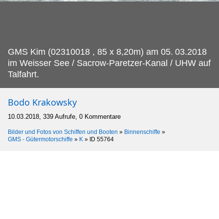
GMS Kim (02310018 , 85 x 8,20m) am 05.
03.2018
im Weisser See / Sacrow-Paretzer-Kanal / UHW auf
Talfahrt.
Bodo Krakowsky
10.03.2018, 339 Aufrufe, 0 Kommentare
Bilder und Fotos von Schiffen und Booten
»
Binnenschiffe
»
GMS - Gütermotorschiffe
»
K
»
ID 55764