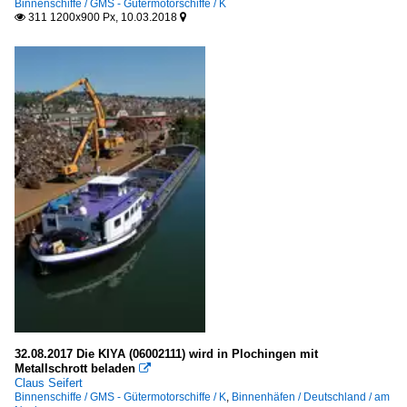
Binnenschiffe / GMS - Gütermotorschiffe / K
311 1200x900 Px, 10.03.2018


32.08.2017 Die KIYA (06002111) wird in Plochingen mit
Metallschrott beladen

Claus Seifert
Binnenschiffe / GMS - Gütermotorschiffe / K
,
Binnenhäfen / Deutschland / am