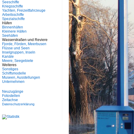
Seeschiffe
Kriegsschiffe
Yachten, Freizeitfahrzeuge
Arbeitsschiffe
Spezialschiffe
Häfen
Binnenhäfen
Kleinere Häfen
Seehäfen
Wasserstraßen und Reviere
Fjorde, Förden, Meerbusen
Flüsse und Seen
Inselgruppen, Inseln
Kanäle
Meere, Seegebiete
Weiteres
Sonstiges
Schiffsmodelle
Museen, Ausstellungen
Unternehmen
Neuzugänge
Fotostellen
Zeitachse
Datenschutzerklärung