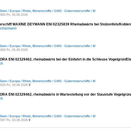
Seen / Europa / Rhein
,
Binnenschiffe / GMS - Gütermotorschiffe / M
800 Px, 05.08.2026
rschiff MAXINE DEYMANN ENI 02325839 Rheinabwärts bei Stolzenfels/Koblen
 Schürmann
Seen / Europa / Rhein
,
Binnenschiffe / GMS - Gütermotorschiffe / M
800 Px, 05.08.2026
A ENI 02329462, rheinabwärts bei der Einfahrt in die Schleuse Vogelgrün/Els
ich
Seen / Europa / Rhein
,
Binnenschiffe / GMS - Gütermotorschiffe / M
620 Px, 03.08.2026

A ENI 02329462, rheinabwärts in Wartestellung vor der Staustufe Vogelgrün/
ich
Seen / Europa / Rhein
,
Binnenschiffe / GMS - Gütermotorschiffe / M
597 Px, 03.08.2026
