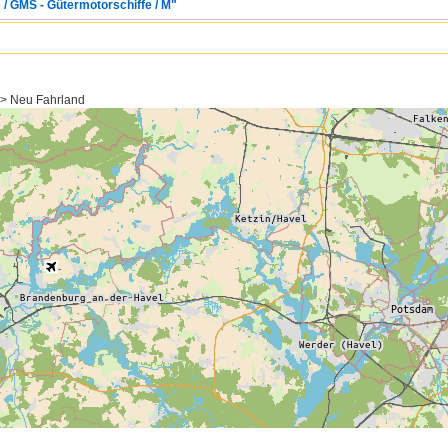
 / GMS - Gütermotorschiffe / M"
 > Neu Fahrland