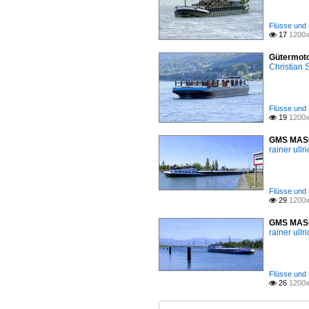
Flüsse und 
17
1200x

Gütermoto
Christian
Flüsse und 
19
1200x

GMS MASOR
rainer ullr
Flüsse und 
29
1200x

GMS MASOR
rainer ullr
Flüsse und 
26
1200x
