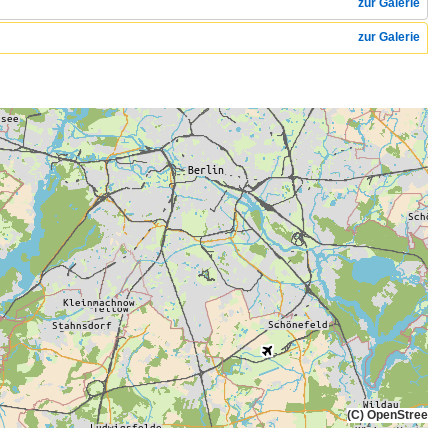
zur Galerie
zur Galerie
(C) OpenStreetMa