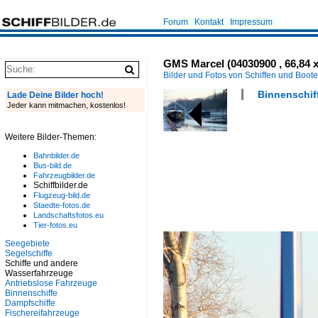
Forum
Kontakt
Impressum
GMS Marcel (04030900 , 66,84 x
Bilder und Fotos von Schiffen und Boot
Binnenschiff
Lade Deine Bilder hoch!
Jeder kann mitmachen, kostenlos!
Weitere Bilder-Themen:
Bahnbilder.de
Bus-bild.de
Fahrzeugbilder.de
Schiffbilder.de
Flugzeug-bild.de
Staedte-fotos.de
Landschaftsfotos.eu
Tier-fotos.eu
Seegebiete
Segelschiffe
Schiffe und andere
Wasserfahrzeuge
Antriebslose Fahrzeuge
Binnenschiffe
Dampfschiffe
Fischereifahrzeuge