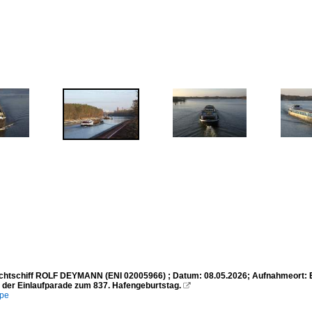
chtschiff ROLF DEYMANN (ENI 02005966) ; Datum: 08.05.2026; Aufnahmeort: E
h der Einlaufparade zum 837. Hafengeburtstag.

mpe