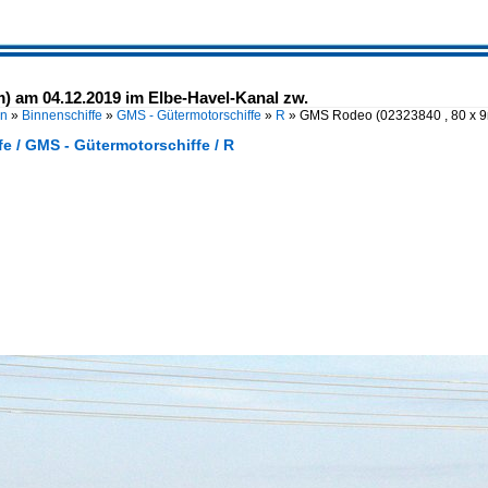
) am 04.12.2019 im Elbe-Havel-Kanal zw.
en
»
Binnenschiffe
»
GMS - Gütermotorschiffe
»
R
»
GMS Rodeo (02323840 , 80 x 
e / GMS - Gütermotorschiffe / R