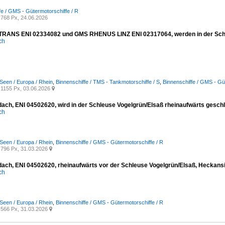
fe / GMS - Gütermotorschiffe / R
768 Px, 24.06.2026
ANS ENI 02334082 und GMS RHENUS LINZ ENI 02317064, werden in der Schleu
ich
Seen / Europa / Rhein
,
Binnenschiffe / TMS - Tankmotorschiffe / S
,
Binnenschiffe / GMS - Gü
1155 Px, 03.06.2026

ch, ENI 04502620, wird in der Schleuse Vogelgrün/Elsaß rheinaufwärts geschl
ich
Seen / Europa / Rhein
,
Binnenschiffe / GMS - Gütermotorschiffe / R
796 Px, 31.03.2026

ch, ENI 04502620, rheinaufwärts vor der Schleuse Vogelgrün/Elsaß, Heckansi
ich
Seen / Europa / Rhein
,
Binnenschiffe / GMS - Gütermotorschiffe / R
566 Px, 31.03.2026
