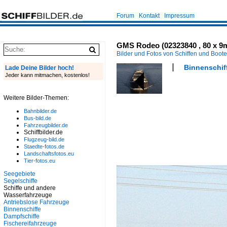
Forum
Kontakt
Impressum
GMS Rodeo (02323840 , 80 x 9m
Bilder und Fotos von Schiffen und Boot
Binnenschiff
Lade Deine Bilder hoch!
Jeder kann mitmachen, kostenlos!
Weitere Bilder-Themen:
Bahnbilder.de
Bus-bild.de
Fahrzeugbilder.de
Schiffbilder.de
Flugzeug-bild.de
Staedte-fotos.de
Landschaftsfotos.eu
Tier-fotos.eu
Seegebiete
Segelschiffe
Schiffe und andere
Wasserfahrzeuge
Antriebslose Fahrzeuge
Binnenschiffe
Dampfschiffe
Fischereifahrzeuge