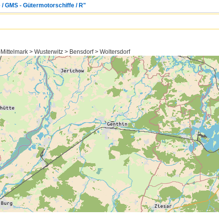
 / GMS - Gütermotorschiffe / R"
ittelmark > Wusterwitz > Bensdorf > Woltersdorf