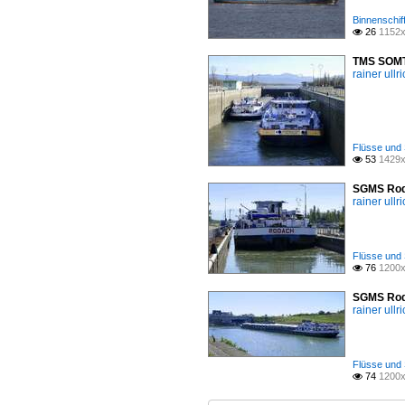
Binnenschif
26
1152x

TMS SOMTR
rainer ullr
Flüsse und 
53
1429x

SGMS Roda
rainer ullr
Flüsse und 
76
1200x

SGMS Roda
rainer ullr
Flüsse und 
74
1200x
