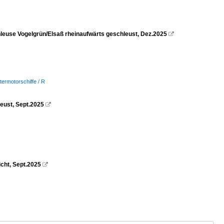
se Vogelgrün/Elsaß rheinaufwärts geschleust, Dez.2025

termotorschiffe / R
eust, Sept.2025

cht, Sept.2025
