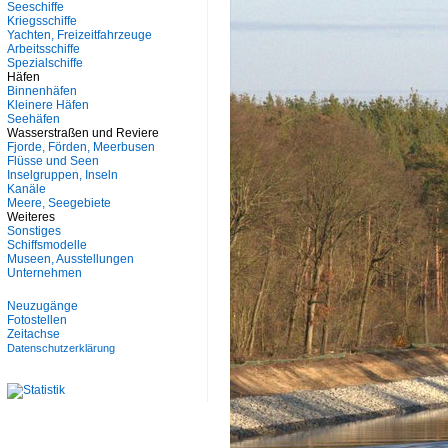
Seeschiffe
Kriegsschiffe
Yachten, Freizeitfahrzeuge
Arbeitsschiffe
Spezialschiffe
Häfen
Binnenhäfen
Kleinere Häfen
Seehäfen
Wasserstraßen und Reviere
Fjorde, Förden, Meerbusen
Flüsse und Seen
Inselgruppen, Inseln
Kanäle
Meere, Seegebiete
Weiteres
Sonstiges
Schiffsmodelle
Museen, Ausstellungen
Unternehmen
Neuzugänge
Fotostellen
Zeitachse
Datenschutzerklärung