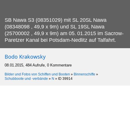
SB Nawa S3 (08351029) mit SL 20SL Nawa
(08348098 , 49,9 x 9m) und SL 19SL Nawa
(25700002 , 49,9 x 9m) am 05.
01.2015 im Sacrow-
Paretzer Kanal bei Potsdam-Nedlitz auf Talfahrt.
Bodo Krakowsky
08.01.2015, 484 Aufrufe, 0 Kommentare
Bilder und Fotos von Schiffen und Booten
»
Binnenschiffe
»
Schubboote und -verbände
»
N
»
ID 39914