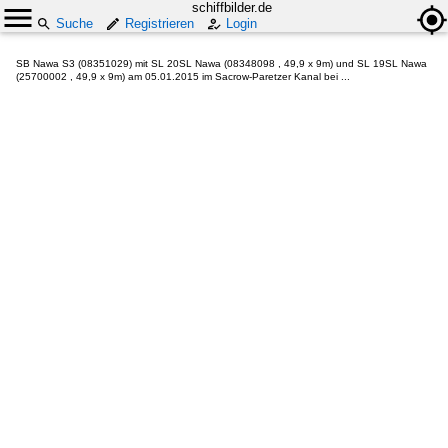
schiffbilder.de
Suche
Registrieren
Login
SB Nawa S3 (08351029) mit SL 20SL Nawa (08348098 , 49,9 x 9m) und SL 19SL Nawa
(25700002 , 49,9 x 9m) am 05.01.2015 im Sacrow-Paretzer Kanal bei ...