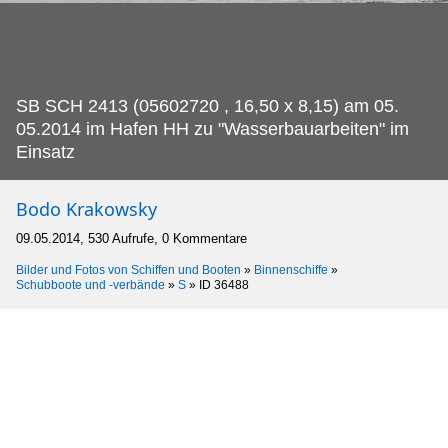
SB SCH 2413 (05602720 , 16,50 x 8,15) am 05.
05.2014 im Hafen HH zu "Wasserbauarbeiten" im
Einsatz
Bodo Krakowsky
09.05.2014, 530 Aufrufe, 0 Kommentare
Bilder und Fotos von Schiffen und Booten
»
Binnenschiffe
»
Schubboote und -verbände
»
S
»
ID 36488