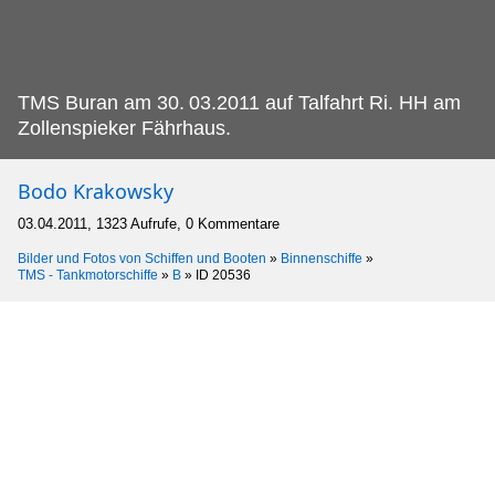
TMS Buran am 30.
03.2011 auf Talfahrt Ri. HH am
Zollenspieker Fährhaus.
Bodo Krakowsky
03.04.2011, 1323 Aufrufe, 0 Kommentare
Bilder und Fotos von Schiffen und Booten
»
Binnenschiffe
»
TMS - Tankmotorschiffe
»
B
»
ID 20536