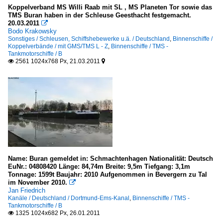
Koppelverband MS Willi Raab mit SL , MS Planeten Tor sowie das
TMS Buran haben in der Schleuse Geesthacht festgemacht.
20.03.2011

Bodo Krakowsky
Sonstiges / Schleusen, Schiffshebewerke u.ä. / Deutschland
,
Binnenschiffe /
Koppelverbände / mit GMS/TMS L - Z
,
Binnenschiffe / TMS -
Tankmotorschiffe / B
2561 1024x768 Px, 21.03.2011


Name: Buran gemeldet in: Schmachtenhagen Nationalität: Deutsch
EuNr.: 04808420 Länge: 84,74m Breite: 9,5m Tiefgang: 3,1m
Tonnage: 1599t Baujahr: 2010 Aufgenommen in Bevergern zu Tal
im November 2010.

Jan Friedrich
Kanäle / Deutschland / Dortmund-Ems-Kanal
,
Binnenschiffe / TMS -
Tankmotorschiffe / B
1325 1024x682 Px, 26.01.2011
