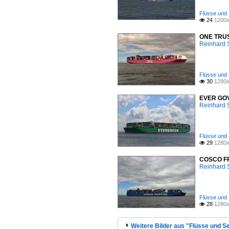
Flüsse und 
24
1200x

ONE TRUST
Reinhard 
Flüsse und 
30
1280x

EVER GOVE
Reinhard 
Flüsse und 
29
1280x

COSCO FRA
Reinhard 
Flüsse und 
28
1280x

Weitere Bilder aus "Flüsse und Se