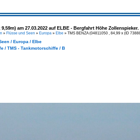
 9,59m) am 27.03.2022 auf ELBE - Bergfahrt Höhe Zollenspieker.
en
»
Flüsse und Seen
»
Europa
»
Elbe
»
TMS BENZA (04811050 , 84,99 x
(ID 7388
een / Europa / Elbe
e / TMS - Tankmotorschiffe / B