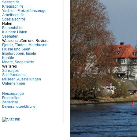
Seeschiffe
Kriegsschiffe
Yachten, Freizeitfahrzeuge
Arbeitsschiffe
Spezialschiffe
Häfen
Binnenhäfen
Kleinere Häfen
Seehäfen
Wasserstraßen und Reviere
Fjorde, Förden, Meerbusen
Flüsse und Seen
Inselgruppen, Inseln
Kanäle
Meere, Seegebiete
Weiteres
Sonstiges
Schiffsmodelle
Museen, Ausstellungen
Unternehmen
Neuzugänge
Fotostellen
Zeitachse
Datenschutzerklärung