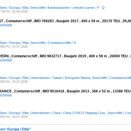
Seen / Europa / Elbe
,
Seeschiffe / Autotransporter / vehicles carrier / P - Q
736 Px, 02.08.2026
 , Containerschiff , IMO 769283 , Baujahr 2017 , 400 x 59 m , 20170 TEU , 05,0
Schmidt
Seen / Europa / Elbe
,
Seeschiffe / Containerschiffe / O
853 Px, 24.07.2026
RN , Containerschiff , IMO 9832717 , Baujahr 2019 , 400 x 59 m , 20000 TEU , 
Schmidt
Seen / Europa / Elbe
,
Unternehmen / Taiwan / Evergreen Marine
,
Seeschiffe / Containerschiff
853 Px, 24.07.2026
NCE , Containerschiff , IMO 9516416 , Baujahr 2013 , 366 x 52 m , 13386 TEU ,
Schmidt
Seen / Europa / Elbe
,
Unternehmen / China / China COSCO Shipping Corp.
,
Seeschiffe / Con
853 Px, 24.07.2026
en / Europa / Elbe"