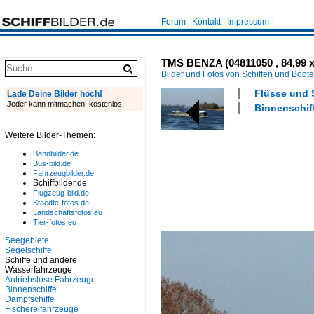
Forum
Kontakt
Impressum
TMS BENZA (04811050 , 84,99 x
Bilder und Fotos von Schiffen und Boot
Flüsse und S
Lade Deine Bilder hoch!
Jeder kann mitmachen, kostenlos!
Binnenschiff
Weitere Bilder-Themen:
Bahnbilder.de
Bus-bild.de
Fahrzeugbilder.de
Schiffbilder.de
Flugzeug-bild.de
Staedte-fotos.de
Landschaftsfotos.eu
Tier-fotos.eu
Seegebiete
Segelschiffe
Schiffe und andere
Wasserfahrzeuge
Antriebslose Fahrzeuge
Binnenschiffe
Dampfschiffe
Fischereifahrzeuge