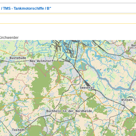
 / TMS - Tankmotorschiffe / B"
Kirchwerder