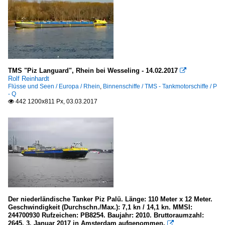
TMS "Piz Languard", Rhein bei Wesseling - 14.02.2017

Rolf Reinhardt
Flüsse und Seen / Europa / Rhein
,
Binnenschiffe / TMS - Tankmotorschiffe / P
- Q
442 1200x811 Px, 03.03.2017

Der niederländische Tanker Piz Palü. Länge: 110 Meter x 12 Meter.
Geschwindigkeit (Durchschn./Max.): 7,1 kn / 14,1 kn. MMSI:
244700930 Rufzeichen: PB8254. Baujahr: 2010. Bruttoraumzahl:
2645. 3. Januar 2017 in Amsterdam aufgenommen.
