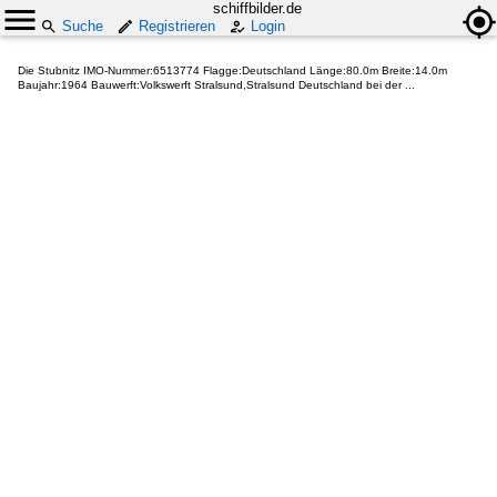
schiffbilder.de
Suche
Registrieren
Login
Die Stubnitz IMO-Nummer:6513774 Flagge:Deutschland Länge:80.0m Breite:14.0m
Baujahr:1964 Bauwerft:Volkswerft Stralsund,Stralsund Deutschland bei der ...