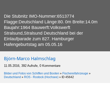
Die Stubnitz IMO-Nummer:6513774
Flagge:Deutschland Länge:80.
0m Breite:14.0m
Baujahr:1964 Bauwerft:Volkswerft
Stralsund,Stralsund Deutschland bei der
Einlaufparade zum 827. Hamburger
Hafengeburtstag am 05.05.16
Björn-Marco Halmschlag
11.05.2016, 392 Aufrufe, 0 Kommentare
Bilder und Fotos von Schiffen und Booten
»
Fischereifahrzeuge
»
Deutschland
»
ROS - Rostock (Hochsee)
»
ID 45642