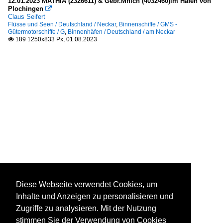
12.01.2023 MATHIA (2326611) & Gebr.Mnich (4032460)im Hafen von
Plochingen

Claus Seifert
Flüsse und Seen / Deutschland / Neckar
,
Binnenschiffe / GMS -
Gütermotorschiffe / G
,
Binnenhäfen / Deutschland / am Neckar
189 1250x833 Px, 01.08.2023

Diese Webseite verwendet Cookies, um
Inhalte und Anzeigen zu personalisieren und
Zugriffe zu analysieren. Mit der Nutzung
stimmen Sie der Verwendung von Cookies