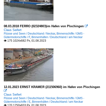
08.03.2018 FERRO (02324803)im Hafen von Plochingen

Claus Seifert
Flüsse und Seen / Deutschland / Neckar
,
Binnenschiffe / GMS -
Gütermotorschiffe / F
,
Binnenhäfen / Deutschland / am Neckar
175 1024x682 Px, 01.08.2023

12.01.2023 ERNST KRAMER (211506960) im Hafen von Plochingen

Claus Seifert
Flüsse und Seen / Deutschland / Neckar
,
Binnenschiffe / GMS -
Gütermotorschiffe / E
,
Binnenhäfen / Deutschland / am Neckar
170 1250x833 Px, 01.08.2023
