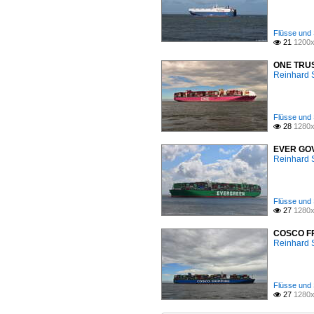
Flüsse und 
21
1200x

ONE TRUST
Reinhard 
Flüsse und 
28
1280x

EVER GOVE
Reinhard 
Flüsse und 
27
1280x

COSCO FRA
Reinhard 
Flüsse und 
27
1280x
