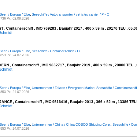
Seen / Europa / Elbe
,
Seeschiffe / Autotransporter / vehicles carrier / P - Q
736 Px, 02.08.2026
 , Containerschiff , IMO 769283 , Baujahr 2017 , 400 x 59 m , 20170 TEU , 05,0
Schmidt
Seen / Europa / Elbe
,
Seeschiffe / Containerschiffe / O
853 Px, 24.07.2026
RN , Containerschiff , IMO 9832717 , Baujahr 2019 , 400 x 59 m , 20000 TEU , 
Schmidt
Seen / Europa / Elbe
,
Unternehmen / Taiwan / Evergreen Marine
,
Seeschiffe / Containerschiff
853 Px, 24.07.2026
NCE , Containerschiff , IMO 9516416 , Baujahr 2013 , 366 x 52 m , 13386 TEU ,
Schmidt
Seen / Europa / Elbe
,
Unternehmen / China / China COSCO Shipping Corp.
,
Seeschiffe / Con
853 Px, 24.07.2026