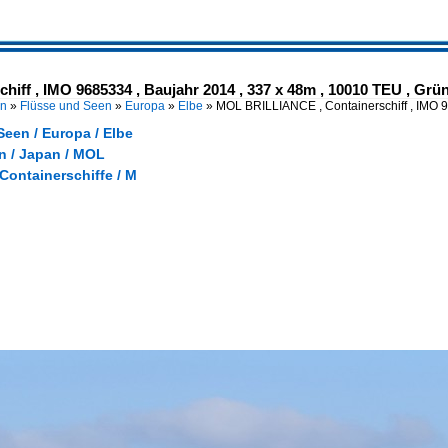
ff , IMO 9685334 , Baujahr 2014 , 337 x 48m , 10010 TEU , Grü
en
»
Flüsse und Seen
»
Europa
»
Elbe
»
MOL BRILLIANCE , Containerschiff , IMO 
een / Europa / Elbe
 / Japan / MOL
 Containerschiffe / M