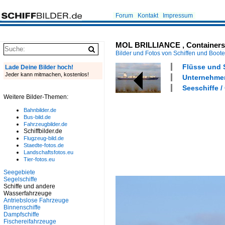
Forum
Kontakt
Impressum
MOL BRILLIANCE , Containerschi
Bilder und Fotos von Schiffen und Boot
Flüsse und S
Lade Deine Bilder hoch!
Jeder kann mitmachen, kostenlos!
Unternehmen
Seeschiffe /
Weitere Bilder-Themen:
Bahnbilder.de
Bus-bild.de
Fahrzeugbilder.de
Schiffbilder.de
Flugzeug-bild.de
Staedte-fotos.de
Landschaftsfotos.eu
Tier-fotos.eu
Seegebiete
Segelschiffe
Schiffe und andere
Wasserfahrzeuge
Antriebslose Fahrzeuge
Binnenschiffe
Dampfschiffe
Fischereifahrzeuge