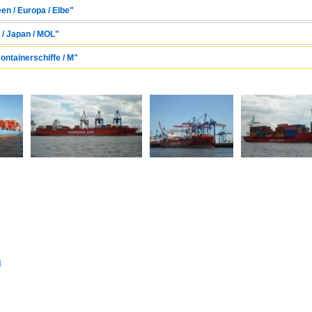
en / Europa / Elbe"
 / Japan / MOL"
ontainerschiffe / M"
d