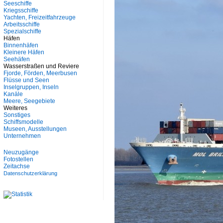
Seeschiffe
Kriegsschiffe
Yachten, Freizeitfahrzeuge
Arbeitsschiffe
Spezialschiffe
Häfen
Binnenhäfen
Kleinere Häfen
Seehäfen
Wasserstraßen und Reviere
Fjorde, Förden, Meerbusen
Flüsse und Seen
Inselgruppen, Inseln
Kanäle
Meere, Seegebiete
Weiteres
Sonstiges
Schiffsmodelle
Museen, Ausstellungen
Unternehmen
Neuzugänge
Fotostellen
Zeitachse
Datenschutzerklärung