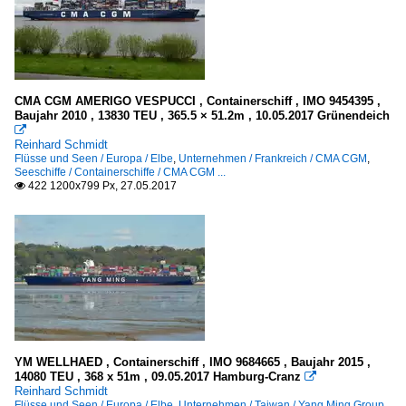
CMA CGM AMERIGO VESPUCCI , Containerschiff , IMO 9454395 ,
Baujahr 2010 , 13830 TEU , 365.5 × 51.2m , 10.05.2017 Grünendeich

Reinhard Schmidt
Flüsse und Seen / Europa / Elbe
,
Unternehmen / Frankreich / CMA CGM
,
Seeschiffe / Containerschiffe / CMA CGM ...
422 1200x799 Px, 27.05.2017

YM WELLHAED , Containerschiff , IMO 9684665 , Baujahr 2015 ,
14080 TEU , 368 x 51m , 09.05.2017 Hamburg-Cranz

Reinhard Schmidt
Flüsse und Seen / Europa / Elbe
,
Unternehmen / Taiwan / Yang Ming Group
,