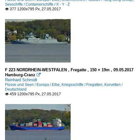
Seeschiffe / Containerschiffe / X - Y - Z
377 1200x795 Px, 27.05.2017

F 223 NORDRHEIN-WESTFALEN , Fregatte , 150 × 19m , 09.05.2017
Hamburg-Cranz

Reinhard Schmidt
Flüsse und Seen / Europa / Elbe
,
Kriegsschiffe / Fregatten, Korvetten /
Deutschland
459 1200x795 Px, 27.05.2017
