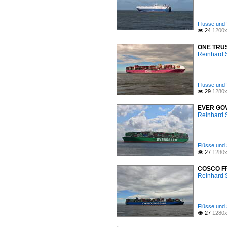
Flüsse und 
24
1200x

ONE TRUST
Reinhard 
Flüsse und 
29
1280x

EVER GOVE
Reinhard 
Flüsse und 
27
1280x

COSCO FRA
Reinhard 
Flüsse und 
27
1280x
