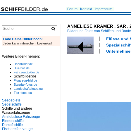
Forum
Kontakt
Impressum
ANNELIESE KRAMER , SAR , 28 
Bilder und Fotos von Schiffen und Boot
Flüsse und S
Lade Deine Bilder hoch!
Jeder kann mitmachen, kostenlos!
Spezialschif
Unternehmen
Weitere Bilder-Themen:
Bahnbilder.de
Bus-bild.de
Fahrzeugbilder.de
Schiffbilder.de
Flugzeug-bild.de
Staedte-fotos.de
Landschaftsfotos.eu
Tier-fotos.eu
Seegebiete
Segelschiffe
Schiffe und andere
Wasserfahrzeuge
Antriebslose Fahrzeuge
Binnenschiffe
Dampfschiffe
Fischereifahrzeuge