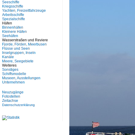
Seeschiffe
Kriegsschiffe
Yachten, Freizeitfahrzeuge
Arbeitsschiffe
Spezialschiffe
Häfen
Binnenhäfen
Kleinere Häfen
Seehäfen
Wasserstraßen und Reviere
Fjorde, Förden, Meerbusen
Flüsse und Seen
Inselgruppen, Inseln
Kanäle
Meere, Seegebiete
Weiteres
Sonstiges
Schiffsmodelle
Museen, Ausstellungen
Unternehmen
Neuzugänge
Fotostellen
Zeitachse
Datenschutzerklärung