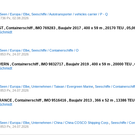
Seen / Europa / Elbe
,
Seeschiffe / Autotransporter / vehicles carrier / P - Q
736 Px, 02.08.2026
 , Containerschiff , IMO 769283 , Baujahr 2017 , 400 x 59 m , 20170 TEU , 05,0
Schmidt
Seen / Europa / Elbe
,
Seeschiffe / Containerschiffe / O
853 Px, 24.07.2026
RN , Containerschiff , IMO 9832717 , Baujahr 2019 , 400 x 59 m , 20000 TEU , 
Schmidt
Seen / Europa / Elbe
,
Unternehmen / Taiwan / Evergreen Marine
,
Seeschiffe / Containerschiff
853 Px, 24.07.2026
NCE , Containerschiff , IMO 9516416 , Baujahr 2013 , 366 x 52 m , 13386 TEU ,
Schmidt
Seen / Europa / Elbe
,
Unternehmen / China / China COSCO Shipping Corp.
,
Seeschiffe / Con
853 Px, 24.07.2026