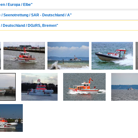
en / Europa / Elbe"
e / Seenotrettung / SAR - Deutschland / A"
 / Deutschland / DGzRS, Bremen"