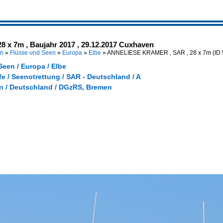
x 7m , Baujahr 2017 , 29.12.2017 Cuxhaven
en
»
Flüsse und Seen
»
Europa
»
Elbe
»
ANNELIESE KRAMER , SAR , 28 x 7m
(ID
een / Europa / Elbe
fe / Seenotrettung / SAR - Deutschland / A
 / Deutschland / DGzRS, Bremen