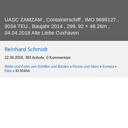
UASC ZAMZAM , Containerschiff , IMO 9699127 ,
9034 TEU , Baujahr 2014 , 299.
92 × 48.26m ,
04.04.2018 Alte Liebe Cuxhaven
Reinhard Schmidt
22.04.2018, 383 Aufrufe, 0 Kommentare
Bilder und Fotos von Schiffen und Booten
»
Flüsse und Seen
»
Europa
»
Elbe
»
ID 56464