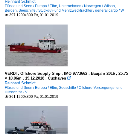
Reinhard Schmidt
Flüsse und Seen / Europa / Elbe
,
Unternehmen / Norwegen / Wilson,
Bergen
,
Seeschiffe / Stückgut- und Mehrzweckfrachter / general cargo / W
397 1200x800 Px, 01.01.2019

VERDI , Offshore Supply Ship , IMO 9773662 , Baujahr 2016 , 25.75
× 10.06m , 19.12.2018 , Cuxhaven

Reinhard Schmidt
Flüsse und Seen / Europa / Elbe
,
Seeschiffe / Offshore-Versorgungs- und
Hilfsschiffe / V
361 1200x800 Px, 01.01.2019
