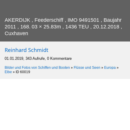
AKERDIJK , Feederschiff , IMO 9491501 , Baujahr
2011 , 168.
03 × 25.83m , 1436 TEU , 20.12.2018 ,
Cuxhaven
Reinhard Schmidt
01.01.2019, 343 Aufrufe, 0 Kommentare
Bilder und Fotos von Schiffen und Booten
»
Flüsse und Seen
»
Europa
»
Elbe
»
ID 60019