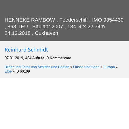
HENNEKE RAMBOW , Feederschiff , IMO 9354430
, 868 TEU , Baujahr 2007 , 134.
4 × 22.74m
24.12.2018 , Cuxhaven
Reinhard Schmidt
07.01.2019, 464 Aufrufe, 0 Kommentare
Bilder und Fotos von Schiffen und Booten
»
Flüsse und Seen
»
Europa
»
Elbe
»
ID 60109