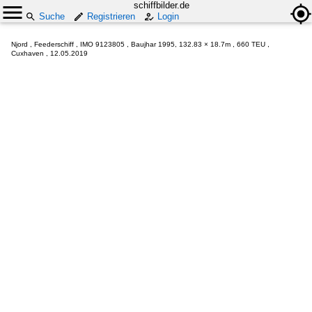
schiffbilder.de
Suche
Registrieren
Login
Njord , Feederschiff , IMO 9123805 , Baujhar 1995, 132.83 × 18.7m , 660 TEU ,
Cuxhaven , 12.05.2019