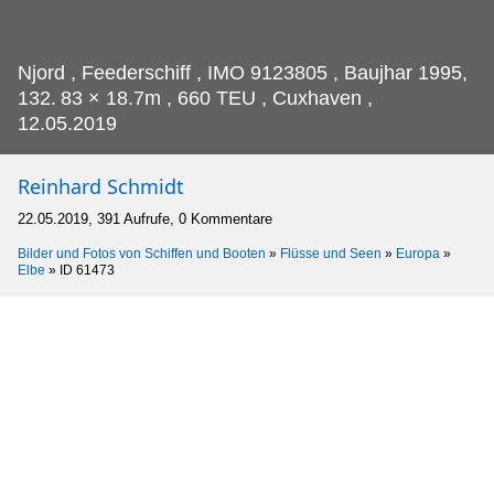
Njord , Feederschiff , IMO 9123805 , Baujhar 1995,
132.
83 × 18.7m , 660 TEU , Cuxhaven ,
12.05.2019
Reinhard Schmidt
22.05.2019, 391 Aufrufe, 0 Kommentare
Bilder und Fotos von Schiffen und Booten
»
Flüsse und Seen
»
Europa
»
Elbe
»
ID 61473