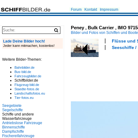
Forum
Kontakt
Impressum
Peney , Bulk Carrier , IMO 9715
Bilder und Fotos von Schiffen und Boot
Flüsse und S
Lade Deine Bilder hoch!
Jeder kann mitmachen, kostenlos!
Seeschiffe /
Weitere Bilder-Themen:
Bahnbilder.de
Bus-bild.de
Fahrzeugbilder.de
Schiffbilder.de
Flugzeug-bild.de
Staedte-fotos.de
Landschaftsfotos.eu
Tier-fotos.eu
Seegebiete
Segelschiffe
Schiffe und andere
Wasserfahrzeuge
Antriebslose Fahrzeuge
Binnenschiffe
Dampfschiffe
Fischereifahrzeuge