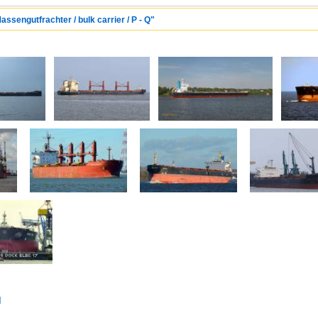
assengutfrachter / bulk carrier / P - Q"
d