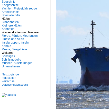
Seeschiffe
Kriegsschiffe
Yachten, Freizeitfahrzeuge
Arbeitsschiffe
Spezialschiffe
Häfen
Binnenhäfen
Kleinere Häfen
Seehäfen
Wasserstraßen und Reviere
Fjorde, Förden, Meerbusen
Flüsse und Seen
Inselgruppen, Inseln
Kanäle
Meere, Seegebiete
Weiteres
Sonstiges
Schiffsmodelle
Museen, Ausstellungen
Unternehmen
Neuzugänge
Fotostellen
Zeitachse
Datenschutzerklärung