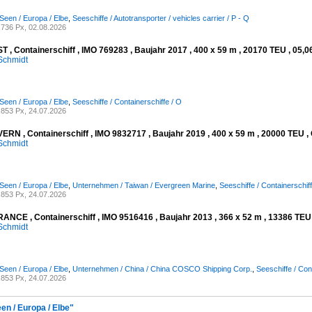
Seen / Europa / Elbe
,
Seeschiffe / Autotransporter / vehicles carrier / P - Q
736 Px, 02.08.2026
 , Containerschiff , IMO 769283 , Baujahr 2017 , 400 x 59 m , 20170 TEU , 05,0
Schmidt
Seen / Europa / Elbe
,
Seeschiffe / Containerschiffe / O
853 Px, 24.07.2026
RN , Containerschiff , IMO 9832717 , Baujahr 2019 , 400 x 59 m , 20000 TEU , 
Schmidt
Seen / Europa / Elbe
,
Unternehmen / Taiwan / Evergreen Marine
,
Seeschiffe / Containerschiff
853 Px, 24.07.2026
NCE , Containerschiff , IMO 9516416 , Baujahr 2013 , 366 x 52 m , 13386 TEU ,
Schmidt
Seen / Europa / Elbe
,
Unternehmen / China / China COSCO Shipping Corp.
,
Seeschiffe / Con
853 Px, 24.07.2026
en / Europa / Elbe"