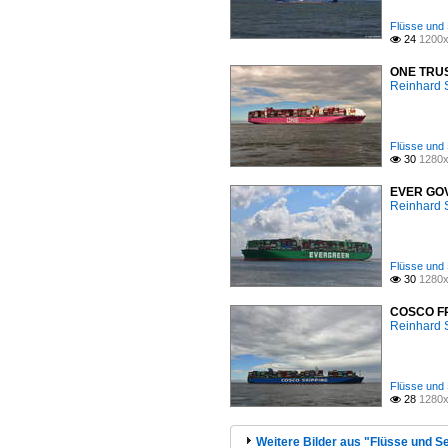
Flüsse und 
24
1200x

ONE TRUST
Reinhard 
Flüsse und 
30
1280x

EVER GOVE
Reinhard 
Flüsse und 
30
1280x

COSCO FRA
Reinhard 
Flüsse und 
28
1280x

Weitere Bilder aus "Flüsse und Se