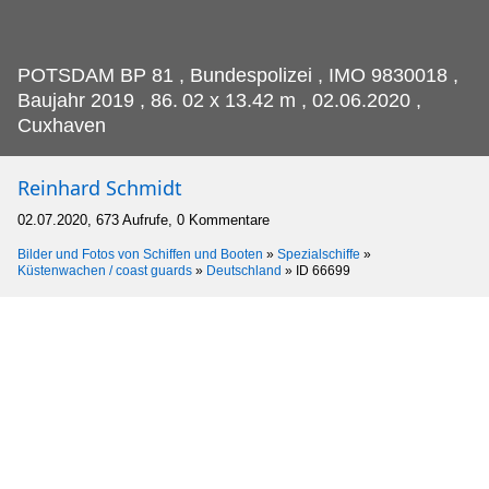
POTSDAM BP 81 , Bundespolizei , IMO 9830018 ,
Baujahr 2019 , 86.
02 x 13.42 m , 02.06.2020 ,
Cuxhaven
Reinhard Schmidt
02.07.2020, 673 Aufrufe, 0 Kommentare
Bilder und Fotos von Schiffen und Booten
»
Spezialschiffe
»
Küstenwachen / coast guards
»
Deutschland
»
ID 66699