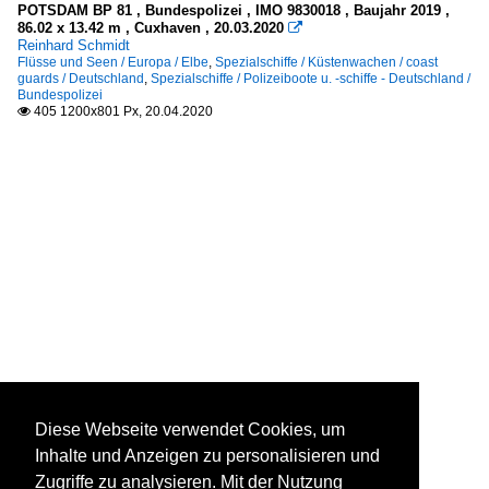
POTSDAM BP 81 , Bundespolizei , IMO 9830018 , Baujahr 2019 ,
86.02 x 13.42 m , Cuxhaven , 20.03.2020

Reinhard Schmidt
Flüsse und Seen / Europa / Elbe
,
Spezialschiffe / Küstenwachen / coast
guards / Deutschland
,
Spezialschiffe / Polizeiboote u. -schiffe - Deutschland /
Bundespolizei
405 1200x801 Px, 20.04.2020

Diese Webseite verwendet Cookies, um
Inhalte und Anzeigen zu personalisieren und
Zugriffe zu analysieren. Mit der Nutzung