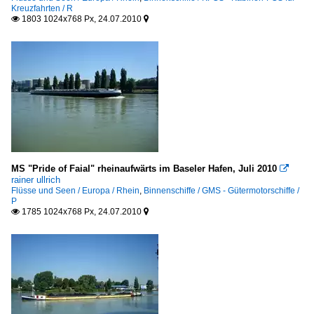
Kreuzfahrten / R
1803 1024x768 Px, 24.07.2010


MS "Pride of Faial" rheinaufwärts im Baseler Hafen, Juli 2010

rainer ullrich
Flüsse und Seen / Europa / Rhein
,
Binnenschiffe / GMS - Gütermotorschiffe /
P
1785 1024x768 Px, 24.07.2010

