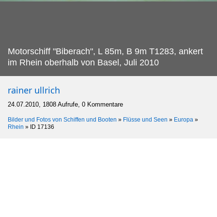
Motorschiff "Biberach", L 85m, B 9m T1283, ankert
im Rhein oberhalb von Basel, Juli 2010
rainer ullrich
24.07.2010, 1808 Aufrufe, 0 Kommentare
Bilder und Fotos von Schiffen und Booten
»
Flüsse und Seen
»
Europa
»
Rhein
»
ID 17136