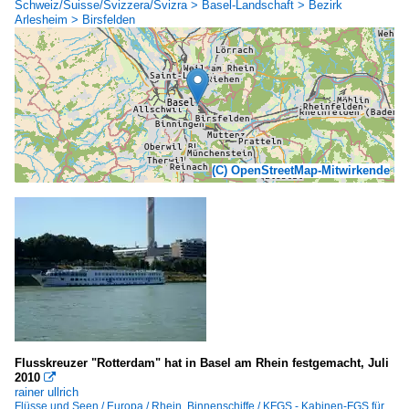
Schweiz/Suisse/Svizzera/Svizra > Basel-Landschaft > Bezirk
Arlesheim > Birsfelden
(C) OpenStreetMap-Mitwirkende
Flusskreuzer "Rotterdam" hat in Basel am Rhein festgemacht, Juli
2010

rainer ullrich
Flüsse und Seen / Europa / Rhein
,
Binnenschiffe / KFGS - Kabinen-FGS für