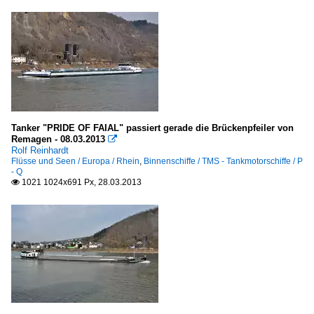
Tanker "PRIDE OF FAIAL" passiert gerade die Brückenpfeiler von
Remagen - 08.03.2013

Rolf Reinhardt
Flüsse und Seen / Europa / Rhein
,
Binnenschiffe / TMS - Tankmotorschiffe / P
- Q
1021 1024x691 Px, 28.03.2013
