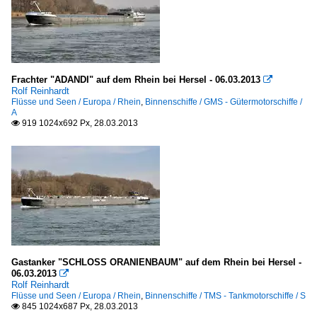
Frachter "ADANDI" auf dem Rhein bei Hersel - 06.03.2013

Rolf Reinhardt
Flüsse und Seen / Europa / Rhein
,
Binnenschiffe / GMS - Gütermotorschiffe /
A
919 1024x692 Px, 28.03.2013

Gastanker "SCHLOSS ORANIENBAUM" auf dem Rhein bei Hersel -
06.03.2013

Rolf Reinhardt
Flüsse und Seen / Europa / Rhein
,
Binnenschiffe / TMS - Tankmotorschiffe / S
845 1024x687 Px, 28.03.2013
