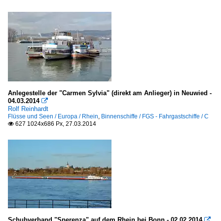
Anlegestelle der "Carmen Sylvia" (direkt am Anlieger) in Neuwied -
04.03.2014

Rolf Reinhardt
Flüsse und Seen / Europa / Rhein
,
Binnenschiffe / FGS - Fahrgastschiffe / C
627 1024x686 Px, 27.03.2014

Schubverband "Sperenza" auf dem Rhein bei Bonn - 02.02.2014
