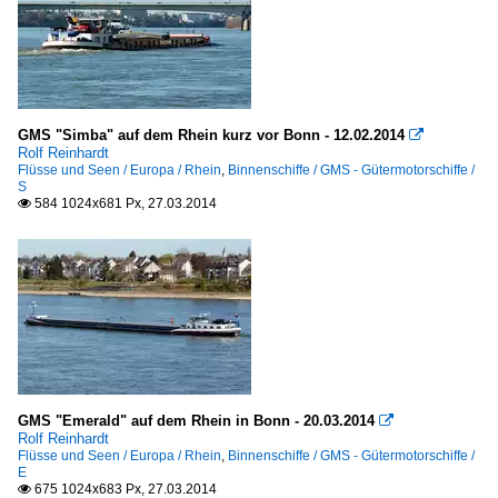
GMS "Simba" auf dem Rhein kurz vor Bonn - 12.02.2014

Rolf Reinhardt
Flüsse und Seen / Europa / Rhein
,
Binnenschiffe / GMS - Gütermotorschiffe /
S
584 1024x681 Px, 27.03.2014

GMS "Emerald" auf dem Rhein in Bonn - 20.03.2014

Rolf Reinhardt
Flüsse und Seen / Europa / Rhein
,
Binnenschiffe / GMS - Gütermotorschiffe /
E
675 1024x683 Px, 27.03.2014
