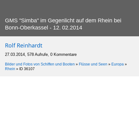
GMS "Simba" im Gegenlicht auf dem Rhein bei
Bonn-Oberkassel - 12.
02.2014
Rolf Reinhardt
27.03.2014, 578 Aufrufe, 0 Kommentare
Bilder und Fotos von Schiffen und Booten
»
Flüsse und Seen
»
Europa
»
Rhein
»
ID 36107