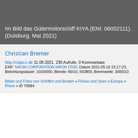
Im Bild das Gütermotorschiff KIYA (ENI: 06002111).
(Duisburg, Mai 2021)
Christian Bremer
http://cbpics.de
11.08.2021, 230 Aufrufe, 0 Kommentare
EXIF:
NIKON CORPORATION NIKON D500
, Datum 2021:05:10 15:17:23,
Belichtungsdauer: 10/20000, Blende: 80/10, ISO800, Brennweite: 3000/10
Bilder und Fotos von Schiffen und Booten
»
Flüsse und Seen
»
Europa
»
Rhein
»
ID 70984