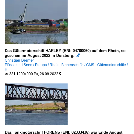
Das Gütermotorschiff HARLEY (ENI: 04700060) auf dem Rhein, so
gesehen im August 2022 in Duisburg.

Christian Bremer
Flüsse und Seen / Europa / Rhein
,
Binnenschiffe / GMS - Gütermotorschiffe /
H
331 1200x900 Px, 26.09.2022


Das Tankmotorschiff FORENS (ENI: 02333436) war Ende August