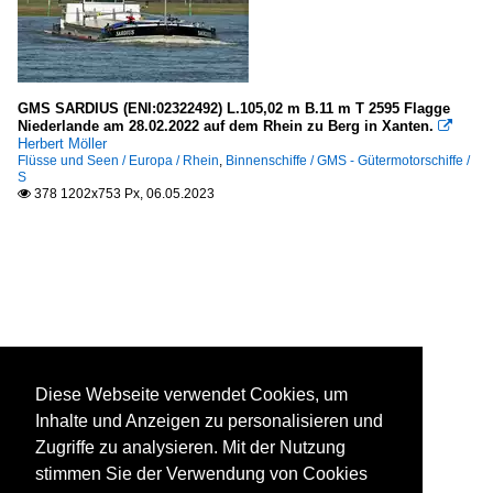
GMS SARDIUS (ENI:02322492) L.105,02 m B.11 m T 2595 Flagge
Niederlande am 28.02.2022 auf dem Rhein zu Berg in Xanten.

Herbert Möller
Flüsse und Seen / Europa / Rhein
,
Binnenschiffe / GMS - Gütermotorschiffe /
S
378 1202x753 Px, 06.05.2023

Diese Webseite verwendet Cookies, um
Inhalte und Anzeigen zu personalisieren und
Zugriffe zu analysieren. Mit der Nutzung
stimmen Sie der Verwendung von Cookies