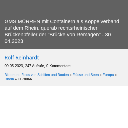
GMS MÜRREN mit Containern als Koppelverband
auf dem Rhein, querab rechtsrheinischer
Brückenpfeiler der "Brücke von Remagen" - 30.
04.2023
Rolf Reinhardt
09.05.2023, 247 Aufrufe, 0 Kommentare
Bilder und Fotos von Schiffen und Booten
»
Flüsse und Seen
»
Europa
»
Rhein
»
ID 78066