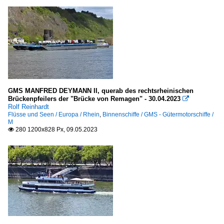
GMS MANFRED DEYMANN II, querab des rechtsrheinischen
Brückenpfeilers der "Brücke von Remagen" - 30.04.2023

Rolf Reinhardt
Flüsse und Seen / Europa / Rhein
,
Binnenschiffe / GMS - Gütermotorschiffe /
M
280 1200x828 Px, 09.05.2023
