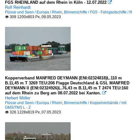
FGS RHEINLAND auf dem Rhein in Köln - 12.07.2022

Rolf Reinhardt
Flüsse und Seen / Europa / Rhein
,
Binnenschiffe / FGS - Fahrgastschiffe / R
309 1200x803 Px, 09.05.2023

Kopperverband MANFRED DEYMANN (ENI:02324818)L.110 m
B.11,45 m T 3269 TEU:208 Flagge Deutschland & GSL MANFRED
DEYMANN II (ENI:02324926)L.76,43 m B.11,45 m T 2474 TEU:160
auf dem Rhein zu Berg am 08.07.2022 bei Xanten.

Herbert Möller
Flüsse und Seen / Europa / Rhein
,
Binnenschiffe / Koppelverbände / mit
GMS/TMS L - Z
326 1228x819 Px, 07.05.2023
