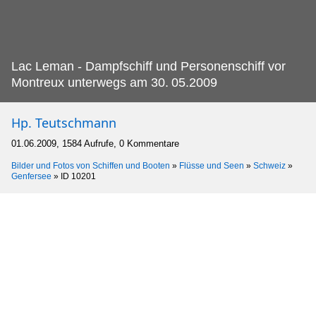
Lac Leman - Dampfschiff und Personenschiff vor
Montreux unterwegs am 30.
05.2009
Hp. Teutschmann
01.06.2009, 1584 Aufrufe, 0 Kommentare
Bilder und Fotos von Schiffen und Booten
»
Flüsse und Seen
»
Schweiz
»
Genfersee
»
ID 10201