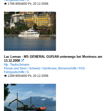
1768 800x600 Px, 20.12.2008

Lac Leman - MS GENERAL GUISAN unterwegs bei Montreux am
13.12.2008

Hp. Teutschmann
Flüsse und Seen / Schweiz / Genfersee
,
Binnenschiffe / FGS -
Fahrgastschiffe / G
1289 800x600 Px, 20.12.2008
