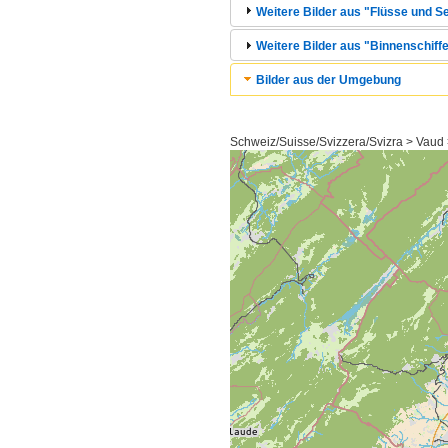
Weitere Bilder aus "Flüsse und S
Weitere Bilder aus "Binnenschiffe
Bilder aus der Umgebung
Schweiz/Suisse/Svizzera/Svizra > Vaud 