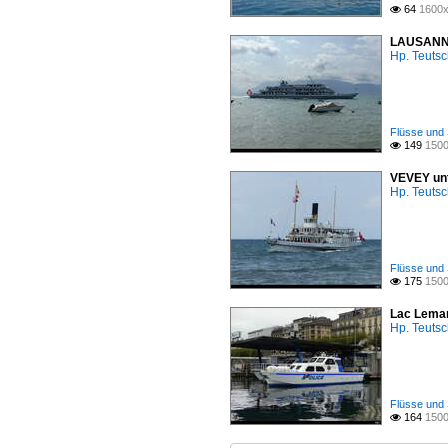
64
1600x

LAUSANNE 
Hp. Teuts
Flüsse und 
149
1500

VEVEY unt
Hp. Teuts
Flüsse und 
175
1500

Lac Leman
Hp. Teuts
Flüsse und 
164
1500
