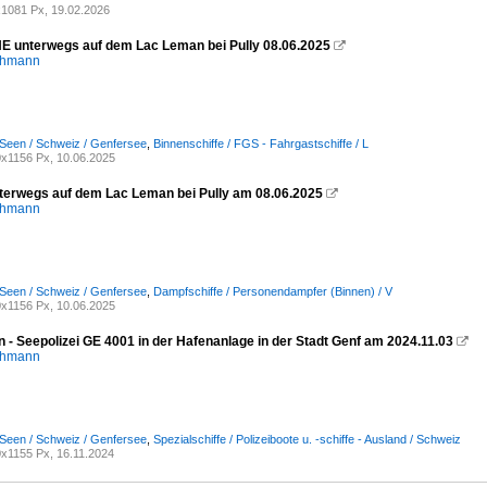
1081 Px, 19.02.2026
unterwegs auf dem Lac Leman bei Pully 08.06.2025

chmann
Seen / Schweiz / Genfersee
,
Binnenschiffe / FGS - Fahrgastschiffe / L
x1156 Px, 10.06.2025
erwegs auf dem Lac Leman bei Pully am 08.06.2025

chmann
Seen / Schweiz / Genfersee
,
Dampfschiffe / Personendampfer (Binnen) / V
x1156 Px, 10.06.2025
 - Seepolizei GE 4001 in der Hafenanlage in der Stadt Genf am 2024.11.03

chmann
Seen / Schweiz / Genfersee
,
Spezialschiffe / Polizeiboote u. -schiffe - Ausland / Schweiz
x1155 Px, 16.11.2024