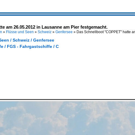
e am 26.05.2012 in Lausanne am Pier festgemacht.
en
»
Flüsse und Seen
»
Schweiz
»
Genfersee
»
Das Schnellboot "COPPET" hatte a
Seen / Schweiz / Genfersee
e / FGS - Fahrgastschiffe / C