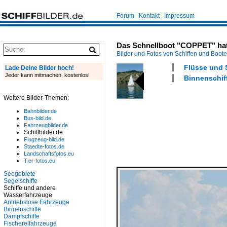
Forum
Kontakt
Impressum
Das Schnellboot "COPPET" hatt
Bilder und Fotos von Schiffen und Boot
Flüsse und 
Lade Deine Bilder hoch!
Jeder kann mitmachen, kostenlos!
Binnenschiff
Weitere Bilder-Themen:
Bahnbilder.de
Bus-bild.de
Fahrzeugbilder.de
Schiffbilder.de
Flugzeug-bild.de
Staedte-fotos.de
Landschaftsfotos.eu
Tier-fotos.eu
Seegebiete
Segelschiffe
Schiffe und andere
Wasserfahrzeuge
Antriebslose Fahrzeuge
Binnenschiffe
Dampfschiffe
Fischereifahrzeuge