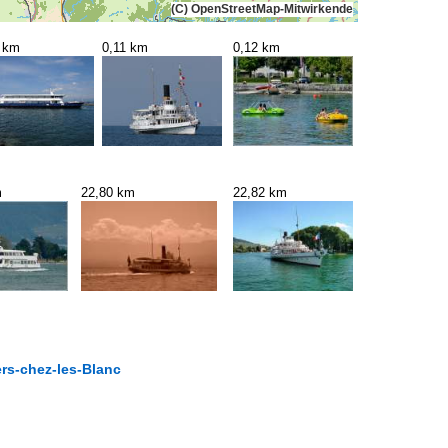
(C) OpenStreetMap-Mitwirkende
1 km
0,11 km
0,12 km
m
22,80 km
22,82 km
ers-chez-les-Blanc