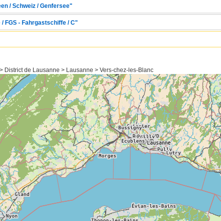
een / Schweiz / Genfersee"
 / FGS - Fahrgastschiffe / C"
> District de Lausanne > Lausanne > Vers-chez-les-Blanc