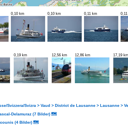
0,10 km
0,10 km
0,11 km
0,1
0,19 km
12,56 km
12,86 km
17,19 k
se/Svizzera/Svizra > Vaud > District de Lausanne > Lausanne > V
scal-Delamuraz (7 Bilder)
🗺
counis (4 Bilder)
🗺