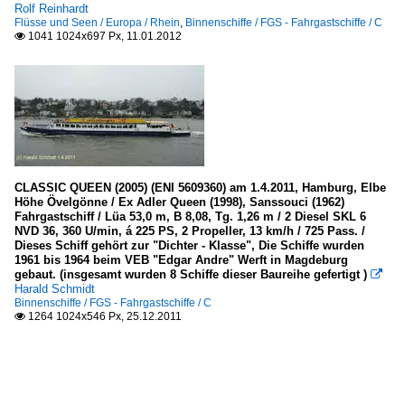
Rolf Reinhardt
Flüsse und Seen / Europa / Rhein
,
Binnenschiffe / FGS - Fahrgastschiffe / C
1041 1024x697 Px, 11.01.2012

CLASSIC QUEEN (2005) (ENI 5609360) am 1.4.2011, Hamburg, Elbe
Höhe Övelgönne / Ex Adler Queen (1998), Sanssouci (1962)
Fahrgastschiff / Lüa 53,0 m, B 8,08, Tg. 1,26 m / 2 Diesel SKL 6
NVD 36, 360 U/min, á 225 PS, 2 Propeller, 13 km/h / 725 Pass. /
Dieses Schiff gehört zur "Dichter - Klasse", Die Schiffe wurden
1961 bis 1964 beim VEB "Edgar Andre" Werft in Magdeburg
gebaut. (insgesamt wurden 8 Schiffe dieser Baureihe gefertigt )

Harald Schmidt
Binnenschiffe / FGS - Fahrgastschiffe / C
1264 1024x546 Px, 25.12.2011
