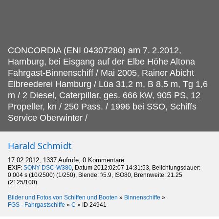
CONCORDIA (ENI 04307280) am 7.
2.2012,
Hamburg, bei Eisgang auf der Elbe Höhe Altona
Fahrgast-Binnenschiff / Mai 2005, Rainer Abicht
Elbreederei Hamburg / Lüa 31,2 m, B 8,5 m, Tg 1,6
m / 2 Diesel, Caterpillar, ges. 666 kW, 905 PS, 12
Propeller, kn / 250 Pass. / 1996 bei SSO, Schiffs
Service Oberwinter /
Harald Schmidt
17.02.2012, 1337 Aufrufe, 0 Kommentare
EXIF:
SONY DSC-W380
, Datum 2012:02:07 14:31:53, Belichtungsdauer:
0.004 s (10/2500) (1/250), Blende: f/5.9, ISO80, Brennweite: 21.25
(2125/100)
Bilder und Fotos von Schiffen und Booten
»
Binnenschiffe
»
FGS - Fahrgastschiffe
»
C
»
ID 24941