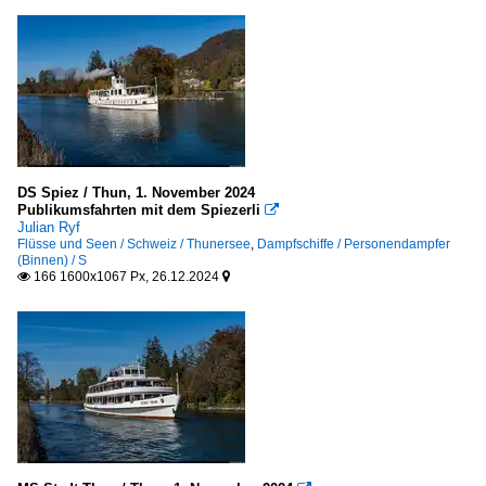
DS Spiez / Thun, 1. November 2024
Publikumsfahrten mit dem Spiezerli

Julian Ryf
Flüsse und Seen / Schweiz / Thunersee
,
Dampfschiffe / Personendampfer
(Binnen) / S
166 1600x1067 Px, 26.12.2024

