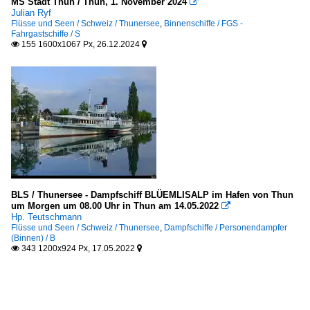
MS Stadt Thun / Thun, 1. November 2024

Julian Ryf
Flüsse und Seen / Schweiz / Thunersee
,
Binnenschiffe / FGS -
Fahrgastschiffe / S
155 1600x1067 Px, 26.12.2024


BLS / Thunersee - Dampfschiff BLÜEMLISALP im Hafen von Thun
um Morgen um 08.00 Uhr in Thun am 14.05.2022

Hp. Teutschmann
Flüsse und Seen / Schweiz / Thunersee
,
Dampfschiffe / Personendampfer
(Binnen) / B
343 1200x924 Px, 17.05.2022

