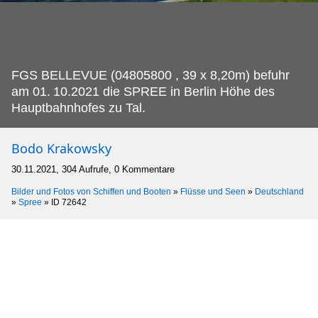
FGS BELLEVUE (04805800 , 39 x 8,20m) befuhr
am 01.
10.2021 die SPREE in Berlin Höhe des
Hauptbahnhofes zu Tal.
Bodo Krakowsky
30.11.2021, 304 Aufrufe, 0 Kommentare
Bilder und Fotos von Schiffen und Booten
»
Flüsse und Seen
»
Deutschland
»
Spree
»
ID 72642