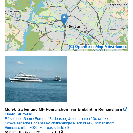
(C) OpenStreetMap-Mitwirkende
Ms St. Gallen und MF Romanshorn vor Einfahrt in Romanshorn

Flavio Brühwiler
Flüsse und Seen / Europa / Bodensee
,
Unternehmen / Schweiz /
Schweizerische Bodensee-Schifffahrtsgesellschaft AG, Romanshorn
,
Binnenschiffe / FGS - Fahrgastschiffe / S
2165 1024x768 Px, 01.09.2010

