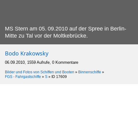
MS Stern am 05.
09.2010 auf der Spree in Berlin-
Mitte zu Tal vor der Moltkebrücke.
Bodo Krakowsky
06.09.2010, 1559 Aufrufe, 0 Kommentare
Bilder und Fotos von Schiffen und Booten
»
Binnenschiffe
»
FGS - Fahrgastschiffe
»
S
»
ID 17609