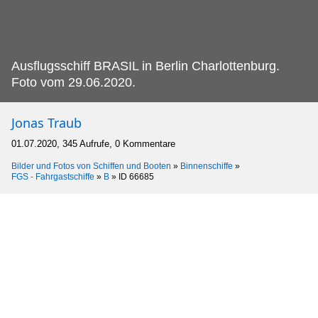
Ausflugsschiff BRASIL in Berlin Charlottenburg.
Foto vom 29.06.2020.
Jonas Traub
01.07.2020, 345 Aufrufe, 0 Kommentare
Bilder und Fotos von Schiffen und Booten
»
Binnenschiffe
»
FGS - Fahrgastschiffe
»
B
»
ID 66685