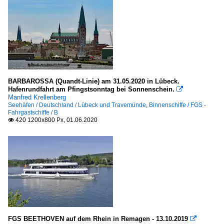
BARBAROSSA (Quandt-Linie) am 31.05.2020 in Lübeck.
Hafenrundfahrt am Pfingstsonntag bei Sonnenschein.

Manfred Krellenberg
Seehäfen / Deutschland / Lübeck und Travemünde
,
Binnenschiffe / FGS -
Fahrgastschiffe / B
420 1200x800 Px, 01.06.2020

FGS BEETHOVEN auf dem Rhein in Remagen - 13.10.2019
