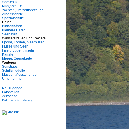
Seeschiffe
Kriegsschiffe
Yachten, Freizeitfahrzeuge
Arbeitsschiffe
Spezialschiffe
Häfen
Binnenhäfen
Kleinere Häfen
Seehäfen
Wasserstraßen und Reviere
Fjorde, Förden, Meerbusen
Flüsse und Seen
Inselgruppen, Inseln
Kanäle
Meere, Seegebiete
Weiteres
Sonstiges
Schiffsmodelle
Museen, Ausstellungen
Unternehmen
Neuzugänge
Fotostellen
Zeitachse
Datenschutzerklärung