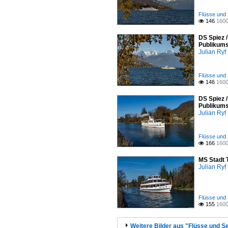
Flüsse und 
146
1600

DS Spiez 
Publikums
Julian Ryf
Flüsse und 
146
1600

DS Spiez 
Publikums
Julian Ryf
Flüsse und 
166
1600

MS Stadt 
Julian Ryf
Flüsse und 
155
1600

Weitere Bilder aus "Flüsse und S