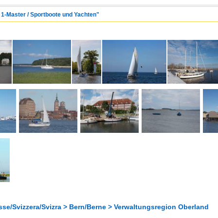
/ 1-Master / Sportboote und Yachten"
sse/Svizzera/Svizra > Bern/Berne > Verwaltungsregion Oberland