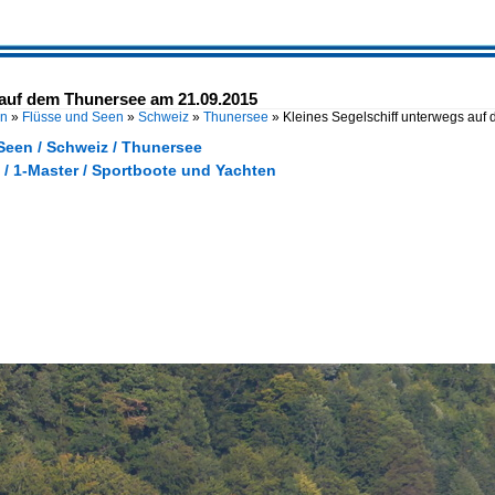
 auf dem Thunersee am 21.09.2015
en
»
Flüsse und Seen
»
Schweiz
»
Thunersee
»
Kleines Segelschiff unterwegs au
Seen / Schweiz / Thunersee
 / 1-Master / Sportboote und Yachten