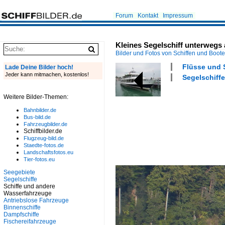
Forum
Kontakt
Impressum
Kleines Segelschiff unterwegs
Bilder und Fotos von Schiffen und Boot
Flüsse und 
Lade Deine Bilder hoch!
Jeder kann mitmachen, kostenlos!
Segelschiffe
Weitere Bilder-Themen:
Bahnbilder.de
Bus-bild.de
Fahrzeugbilder.de
Schiffbilder.de
Flugzeug-bild.de
Staedte-fotos.de
Landschaftsfotos.eu
Tier-fotos.eu
Seegebiete
Segelschiffe
Schiffe und andere
Wasserfahrzeuge
Antriebslose Fahrzeuge
Binnenschiffe
Dampfschiffe
Fischereifahrzeuge