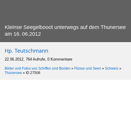
Kleinse Seegelbooot unterwegs auf dem Thunersee
am 16.
06.2012
Hp. Teutschmann
22.06.2012, 764 Aufrufe, 0 Kommentare
Bilder und Fotos von Schiffen und Booten
»
Flüsse und Seen
»
Schweiz
»
Thunersee
»
ID 27506