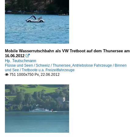
Mobile Wasserrutschbahn als VW Tretboot auf dem Thunersee am
16.06.2012

Hp. Teutschmann
Flüsse und Seen / Schweiz / Thunersee
,
Antriebslose Fahrzeuge / Binnen
und See / Tretboote u.a. Freizeitfahrzeuge
751 1000x750 Px, 22.06.2012
