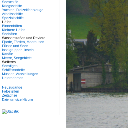
Seeschiffe
Kriegsschiffe
Yachten, Freizeitfahrzeuge
Arbeitsschiffe
Spezialschiffe
Häfen
Binnenhäfen
Kleinere Häfen
Seehäfen
Wasserstraßen und Reviere
Fjorde, Förden, Meerbusen
Flüsse und Seen
Inselgruppen, Inseln
Kanäle
Meere, Seegebiete
Weiteres
Sonstiges
Schiffsmodelle
Museen, Ausstellungen
Unternehmen
Neuzugänge
Fotostellen
Zeitachse
Datenschutzerklärung