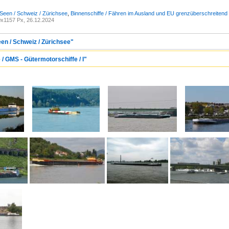
Seen / Schweiz / Zürichsee
,
Binnenschiffe / Fähren im Ausland und EU grenzüberschreitend
x1157 Px, 26.12.2024
en / Schweiz / Zürichsee"
 / GMS - Gütermotorschiffe / I"