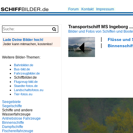
Forum
Kontakt
Impressum
Transportschiff MS Ingeborg ..
Bilder und Fotos von Schiffen und Boot
Flüsse und 
Lade Deine Bilder hoch!
Jeder kann mitmachen, kostenlos!
Binnenschiff
Weitere Bilder-Themen:
Bahnbilder.de
Bus-bild.de
Fahrzeugbilder.de
Schiffbilder.de
Flugzeug-bild.de
Staedte-fotos.de
Landschaftsfotos.eu
Tier-fotos.eu
Seegebiete
Segelschiffe
Schiffe und andere
Wasserfahrzeuge
Antriebslose Fahrzeuge
Binnenschiffe
Dampfschiffe
Fischereifahrzeuge