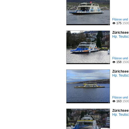
Flüsse und 
175
1500

Zürichsee
Hp. Teuts
Flüsse und 
158
1500

Zürichsee
Hp. Teuts
Flüsse und 
163
1500

Zürichsee
Hp. Teuts