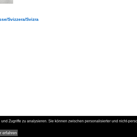
se/Svizzera/Svizra
und Zugriffe zu analysieren. Sie können zwischen personalisierter und nicht-pers
 erfahren