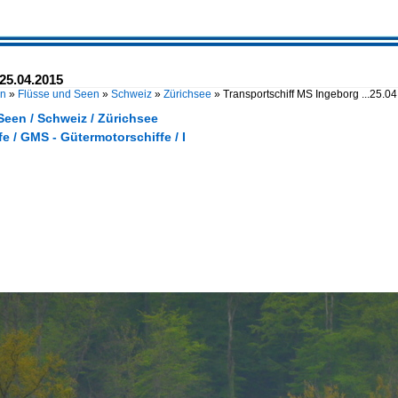
.25.04.2015
en
»
Flüsse und Seen
»
Schweiz
»
Zürichsee
»
Transportschiff MS Ingeborg ...25.0
Seen / Schweiz / Zürichsee
e / GMS - Gütermotorschiffe / I