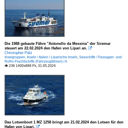
Die 1988 gebaute Fähre "Antonello da Messina" der Siremar
steuert am 22.02.2024 den Hafen von Lipari an.

Christopher Pätz
Inselgruppen, Inseln / Italien / Liparische Inseln
,
Seeschiffe / Passagier- und
RoRo-Frachtschiffe (Fahrzeugfähren) / A
236 1400x888 Px, 31.05.2024

Das Lotsenboot 1 MZ 1258 bringt am 21.02.2024 den Lotsen für den
Hafen von Lipari.
