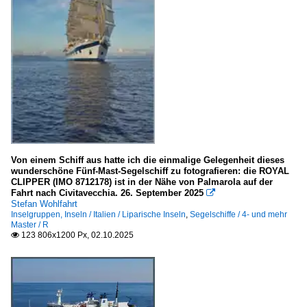
Von einem Schiff aus hatte ich die einmalige Gelegenheit dieses
wunderschöne Fünf-Mast-Segelschiff zu fotografieren: die ROYAL
CLIPPER (IMO 8712178) ist in der Nähe von Palmarola auf der
Fahrt nach Civitavecchia. 26. September 2025

Stefan Wohlfahrt
Inselgruppen, Inseln / Italien / Liparische Inseln
,
Segelschiffe / 4- und mehr
Master / R
123 806x1200 Px, 02.10.2025
