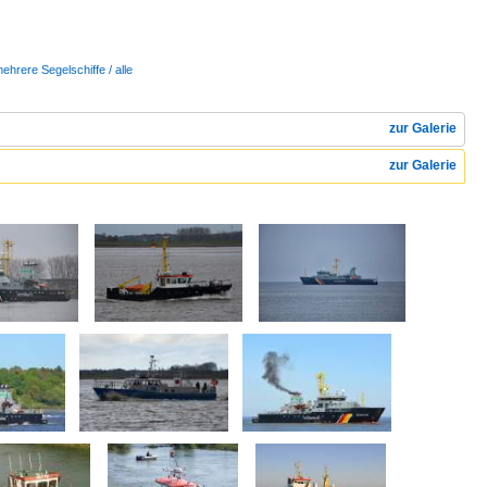
mehrere Segelschiffe / alle
zur Galerie
zur Galerie