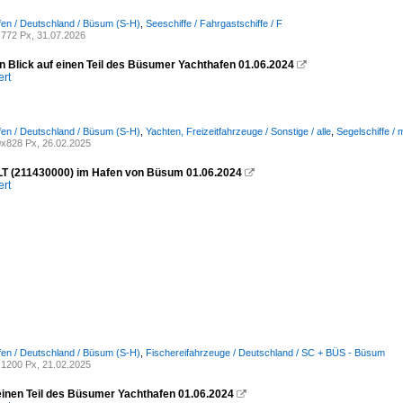
fen / Deutschland / Büsum (S-H)
,
Seeschiffe / Fahrgastschiffe / F
772 Px, 31.07.2026
n Blick auf einen Teil des Büsumer Yachthafen 01.06.2024

ert
fen / Deutschland / Büsum (S-H)
,
Yachten, Freizeitfahrzeuge / Sonstige / alle
,
Segelschiffe / 
x828 Px, 26.02.2025
 (211430000) im Hafen von Büsum 01.06.2024

ert
fen / Deutschland / Büsum (S-H)
,
Fischereifahrzeuge / Deutschland / SC + BÜS - Büsum
1200 Px, 21.02.2025
 einen Teil des Büsumer Yachthafen 01.06.2024
