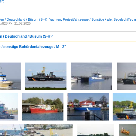
ert
fen / Deutschland / Büsum (S-H)
,
Yachten, Freizeitfahrzeuge / Sonstige / alle
,
Segelschiffe / 
x828 Px, 21.02.2025
en / Deutschland / Büsum (S-H)"
e / sonstige Behördenfahrzeuge / M - Z"