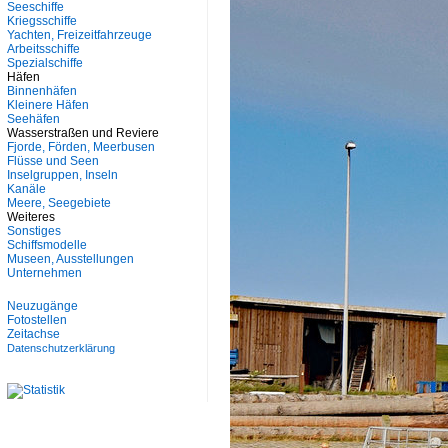
Seeschiffe
Kriegsschiffe
Yachten, Freizeitfahrzeuge
Arbeitsschiffe
Spezialschiffe
Häfen
Binnenhäfen
Kleinere Häfen
Seehäfen
Wasserstraßen und Reviere
Fjorde, Förden, Meerbusen
Flüsse und Seen
Inselgruppen, Inseln
Kanäle
Meere, Seegebiete
Weiteres
Sonstiges
Schiffsmodelle
Museen, Ausstellungen
Unternehmen
Neuzugänge
Fotostellen
Zeitachse
Datenschutzerklärung