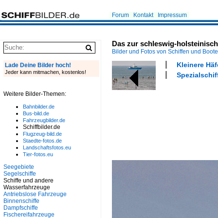
Forum
Kontakt
Impressum
Das zur schleswig-holsteinis
Bilder und Fotos von Schiffen und Boot
Kleinere Häf
Lade Deine Bilder hoch!
Jeder kann mitmachen, kostenlos!
Spezialschif
Weitere Bilder-Themen:
Bahnbilder.de
Bus-bild.de
Fahrzeugbilder.de
Schiffbilder.de
Flugzeug-bild.de
Staedte-fotos.de
Landschaftsfotos.eu
Tier-fotos.eu
Seegebiete
Segelschiffe
Schiffe und andere
Wasserfahrzeuge
Antriebslose Fahrzeuge
Binnenschiffe
Dampfschiffe
Fischereifahrzeuge