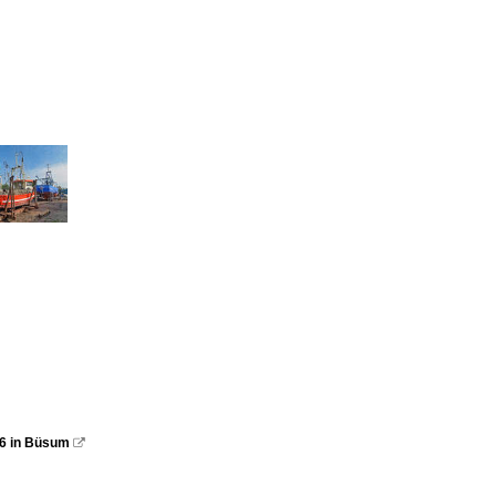
26 in Büsum
