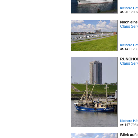
Kleinere Hä
20
1200x

Noch eine
Claus Seif
Kleinere Hä
141
1250

RUNGHOLT
Claus Seif
Kleinere Hä
147
795x

Blick auf