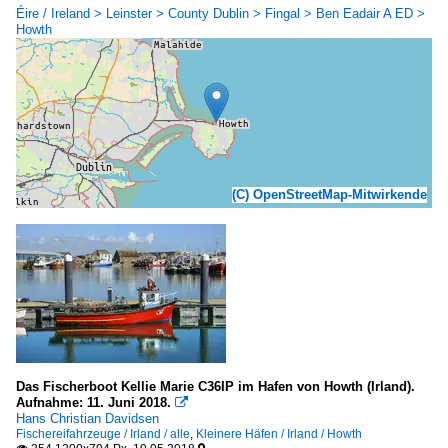
Éire / Ireland > Leinster > County Dublin > Fingal > Ben Eadair A ED >
Howth
(C) OpenStreetMap-Mitwirkende
Das Fischerboot Kellie Marie C36IP im Hafen von Howth (Irland).
Aufnahme: 11. Juni 2018.

Hans Christian Davidsen
Fischereifahrzeuge / Irland / alle
,
Kleinere Häfen / Irland / Howth