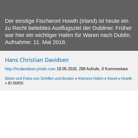
Der einstige Fischerort Howth (Irland) ist heute ein
zu Recht beliebtes Ausflugsziel der Dubliner.
Früher
war hier ein wichtiger Hafen für Waren nach Dublin.
Aufnahme: 11. Mai 2018.
Hans Christian Davidsen
http://hcdavidsen.jimdo.com
19.05.2018, 288 Aufrufe, 0 Kommentare
Bilder und Fotos von Schiffen und Booten
»
Kleinere Häfen
»
Irland
»
Howth
»
ID 56855