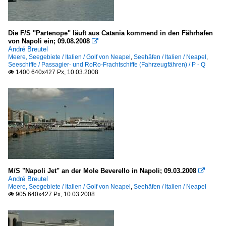
Die F/S "Partenope" läuft aus Catania kommend in den Fährhafen
von Napoli ein; 09.08.2008

André Breutel
Meere, Seegebiete / Italien / Golf von Neapel
,
Seehäfen / Italien / Neapel
,
Seeschiffe / Passagier- und RoRo-Frachtschiffe (Fahrzeugfähren) / P - Q
1400 640x427 Px, 10.03.2008

M/S "Napoli Jet" an der Mole Beverello in Napoli; 09.03.2008

André Breutel
Meere, Seegebiete / Italien / Golf von Neapel
,
Seehäfen / Italien / Neapel
905 640x427 Px, 10.03.2008
