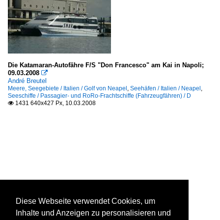
Die Katamaran-Autofähre F/S "Don Francesco" am Kai in Napoli;
09.03.2008

André Breutel
Meere, Seegebiete / Italien / Golf von Neapel
,
Seehäfen / Italien / Neapel
,
Seeschiffe / Passagier- und RoRo-Frachtschiffe (Fahrzeugfähren) / D
1431 640x427 Px, 10.03.2008

Diese Webseite verwendet Cookies, um
Inhalte und Anzeigen zu personalisieren und