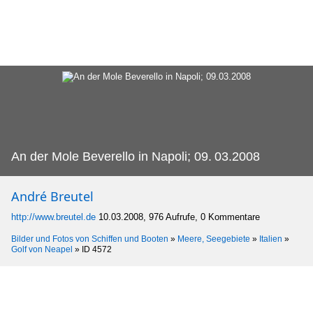
An der Mole Beverello in Napoli; 09.
03.2008
André Breutel
http://www.breutel.de
10.03.2008, 976 Aufrufe, 0 Kommentare
Bilder und Fotos von Schiffen und Booten
»
Meere, Seegebiete
»
Italien
»
Golf von Neapel
»
ID 4572