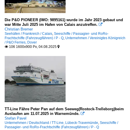
Hamburg
Lübeck und Travemünde
Die P&O PIONEER (IMO: 9895161) wurde im Jahr 2023 gebaut und
Rostock-Warnemünde
war Mitte Juli 2025 im Hafen von Calais anzutreffen.

Christian Bremer
Sassnitz
Seehäfen / Frankreich / Calais
,
Seeschiffe / Passagier- und RoRo-
Frachtschiffe (Fahrzeugfähren) / P - Q
,
Unternehmen / Vereinigtes Königreich
/ P&O Ferries, Dover
Frankreich
106 1600x900 Px, 04.08.2025


Calais
Griechenland
Piräus
Rhodos
Italien
TT-Line Fähre Peter Pan auf dem Seeweg(Rostock-Trelleborg)beim
Neapel
Auslaufen am 11.07.2025 in Warnemünde.

Stefan Pavel
Malaysia
Unternehmen / Deutschland / TT-Line, Lübeck-Travemünde
,
Seeschiffe /
Passagier- und RoRo-Frachtschiffe (Fahrzeugfähren) / P - Q