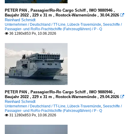
1993
Norwegen
PETER PAN , Passagier/Ro-Ro Cargo Schiff , IMO 9880946 ,
Geirangerfjord
2000
Baujahr 2022 , 229 x 31 m , Rostock-Warnemünde , 30.04.2026

Reinhard Schmidt
Oslofjord
2001
Unternehmen / Deutschland / TT-Line, Lübeck-Travemünde
,
Seeschiffe /
Passagier- und RoRo-Frachtschiffe (Fahrzeugfähren) / P - Q
2002
36 1280x853 Px, 10.06.2026

Flüsse und Seen
2004
2005
Europa
2006
Elbe
2007
Inselgruppen, Inseln
2008
2009
Norwegen
PETER PAN , Passagier/Ro-Ro Cargo Schiff , IMO 9880946 ,
Baujahr 2022 , 229 x 31 m , Rostock-Warnemünde , 29.04.2026

2010
Lofoten
Reinhard Schmidt
Unternehmen / Deutschland / TT-Line, Lübeck-Travemünde
,
Seeschiffe /
Vesteralen
2010
Passagier- und RoRo-Frachtschiffe (Fahrzeugfähren) / P - Q
31 1280x853 Px, 10.06.2026

2011
Kleinere Häfen
2012