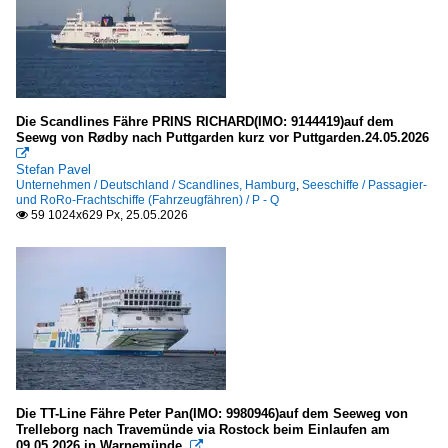
2013
Deutschland
2014
in Schleswig-Holstein a.d. Nordsee
2015
Puttgarden (S-H)
2016
Kroatien
2017
Die Scandlines Fähre PRINS RICHARD(IMO: 9144419)auf dem
Seewg von Rødby nach Puttgarden kurz vor Puttgarden.24.05.2026
2018
südlich Zadar

Stefan Pavel
2019
Unternehmen / Deutschland / Scandlines, Hamburg
,
Seeschiffe / Passagier-
und RoRo-Frachtschiffe (Fahrzeugfähren) / P - Q
Meere, Seegebiete
59 1024x629 Px, 25.05.2026

2020
Deutschland
2020
Ostsee
2021
2022
Europa
2023
Fehmarnbelt
2024
2025
Italien
Die TT-Line Fähre Peter Pan(IMO: 9980946)auf dem Seeweg von
2026
Trelleborg nach Travemünde via Rostock beim Einlaufen am
Golf von Neapel
09.05.2026 in Warnemünde.
