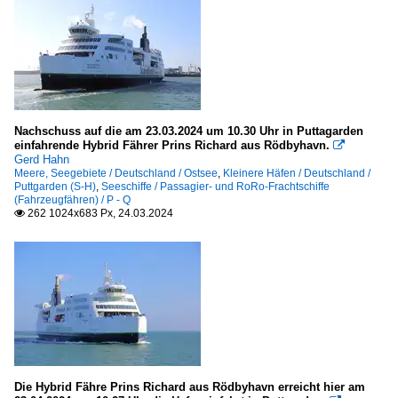
Nachschuss auf die am 23.03.2024 um 10.30 Uhr in Puttagarden
einfahrende Hybrid Fährer Prins Richard aus Rödbyhavn.

Gerd Hahn
Meere, Seegebiete / Deutschland / Ostsee
,
Kleinere Häfen / Deutschland /
Puttgarden (S-H)
,
Seeschiffe / Passagier- und RoRo-Frachtschiffe
(Fahrzeugfähren) / P - Q
262 1024x683 Px, 24.03.2024

Die Hybrid Fähre Prins Richard aus Rödbyhavn erreicht hier am