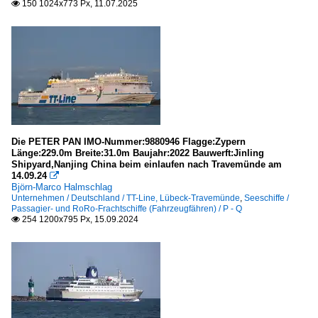
150 1024x773 Px, 11.07.2025

Penang
Niederlande
Rotterdam
Norwegen
Oslo
Die PETER PAN IMO-Nummer:9880946 Flagge:Zypern
Polen
Länge:229.0m Breite:31.0m Baujahr:2022 Bauwerft:Jinling
Shipyard,Nanjing China beim einlaufen nach Travemünde am
Swinoujscie/Swinemünde
14.09.24

Björn-Marco Halmschlag
Unternehmen / Deutschland / TT-Line, Lübeck-Travemünde
,
Seeschiffe /
Vereinigtes Königreich etc.
Passagier- und RoRo-Frachtschiffe (Fahrzeugfähren) / P - Q
254 1200x795 Px, 15.09.2024

Dover
Gibraltar
Seeschiffe
Fahrgastschiffe