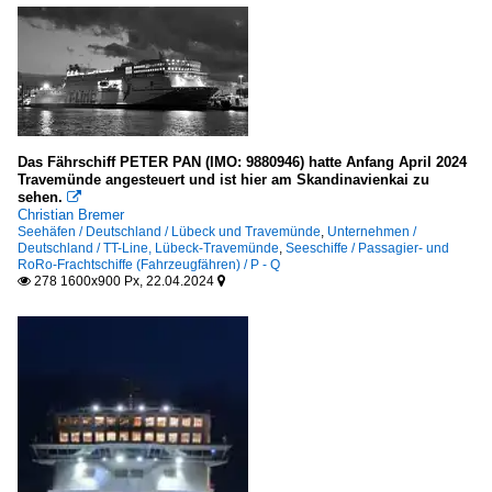
Ro-Ro Frachtschiffe
B
Stückgut- und Mehrzweckfrachter / general cargo
W
Das Fährschiff PETER PAN (IMO: 9880946) hatte Anfang April 2024
Travemünde angesteuert und ist hier am Skandinavienkai zu
sehen.

Segelschiffe
Christian Bremer
Seehäfen / Deutschland / Lübeck und Travemünde
,
Unternehmen /
Deutschland / TT-Line, Lübeck-Travemünde
,
Seeschiffe / Passagier- und
4- und mehr Master
RoRo-Frachtschiffe (Fahrzeugfähren) / P - Q
278 1600x900 Px, 22.04.2024


P
Sonstiges
Flaggen, Schornsteinmarken
Schornsteinmarken - funnels
Galerien