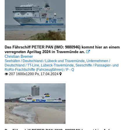
Italien
Grimaldi Group
Kroatien
Jadrolinija, Rijeka
Das Fährschiff PETER PAN (IMO: 9880946) kommt hier an einem
Norwegen
verregneten Apriltag 2024 in Travemünde an.

Christian Bremer
Hurtigruten ASA, Tromso
Seehäfen / Deutschland / Lübeck und Travemünde
,
Unternehmen /
Deutschland / TT-Line, Lübeck-Travemünde
,
Seeschiffe / Passagier- und
RoRo-Frachtschiffe (Fahrzeugfähren) / P - Q
Polen
207 1600x1200 Px, 17.04.2024


Polsteam (Polska Zegluga Morska)
Unity Line, Stettin
Spanien
EuroFerrys
Vereinigtes Königreich