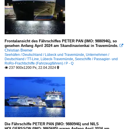
Schiffsdetails
Hafeneinrichtungen
Schwimm- und Fähranleger
Frontalansicht des Fährschiffes PETER PAN (IMO: 9880946), so
Seezeichen, Leuchtfeuer in Deutschland
gesehen Anfang April 2024 am Skandinavienkai in Travemünde.

Christian Bremer
Ostsee Mecklenburg - Vorpommern
Seehäfen / Deutschland / Lübeck und Travemünde
,
Unternehmen /
Deutschland / TT-Line, Lübeck-Travemünde
,
Seeschiffe / Passagier- und
RoRo-Frachtschiffe (Fahrzeugfähren) / P - Q
Seezeichen, Leuchtfeuer weltweit
237 900x1200 Px, 22.04.2024


Frankreich
Werften und Docks
Deutschland
Spezialschiffe
Die Fährschiffe PETER PAN (IMO: 9880946) und NILS
Lotsenboote / pilot boats
HOLGERSSON (IMO: 9865685) waren Anfang April 2024 am