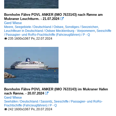
.Name unbekannt bzw. mehrere
Bornholm Fähre POVL ANKER (IMO 7633143) nach Rønne am
K
Mukraner Leuchtturm. - 21.07.2024

Gerd Wiese
Meere, Seegebiete / Deutschland / Ostsee
,
Sonstiges / Seezeichen,
Kreuzfahrt-/ Passagierschiffe
Leuchtfeuer in Deutschland / Ostsee Mecklenburg - Vorpommern
,
Seeschiffe
/ Passagier- und RoRo-Frachtschiffe (Fahrzeugfähren) / P - Q
B
235 1600x1067 Px, 22.07.2024

S
Passagier- und RoRo-Frachtschiffe (Fahrzeugfähren)
C
F
H
N
Bornholm Fähre POVL ANKER (IMO 7633143) im Mukraner Hafen
nach Rønne. - 20.07.2024

R
Gerd Wiese
Seehäfen / Deutschland / Sassnitz
,
Seeschiffe / Passagier- und RoRo-
S
Frachtschiffe (Fahrzeugfähren) / P - Q
242 1600x1067 Px, 20.07.2024
STENA ...
