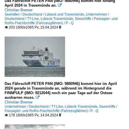
Das Fährschiff PETER PAN (IMO: 9880946) kommt hier Anfang
April 2024 in Travemünde an.

P&O Ferries, Dover
Christian Bremer
Seehäfen / Deutschland / Lübeck und Travemünde
,
Unternehmen /
Deutschland / TT-Line, Lübeck-Travemünde
,
Seeschiffe / Passagier- und
RoRo-Frachtschiffe (Fahrzeugfähren) / P - Q
203 1600x1065 Px, 15.04.2024


Das Fährschiff PETER PAN (IMO: 9880946) kommt hier im April
2024 gerade in Travemünde an, während im Hintergrund die
FINNPULP (IMO: 9212644) noch ein paar Tage auf der Ostsee
ausharren muss.

Christian Bremer
Unternehmen / Deutschland / TT-Line, Lübeck-Travemünde
,
Seeschiffe /
Passagier- und RoRo-Frachtschiffe (Fahrzeugfähren) / P - Q
178 1600x1065 Px, 14.04.2024

