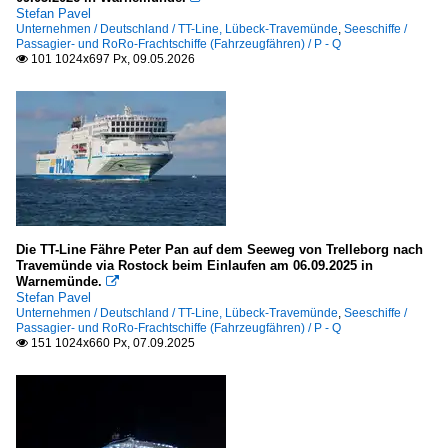
Stefan Pavel
Unternehmen / Deutschland / TT-Line, Lübeck-Travemünde
,
Seeschiffe /
Norwegen
Passagier- und RoRo-Frachtschiffe (Fahrzeugfähren) / P - Q
101 1024x697 Px, 09.05.2026

Europäisches Nordmeer
Seehäfen
Belgien
Oostende
Dänemark
Die TT-Line Fähre Peter Pan auf dem Seeweg von Trelleborg nach
Travemünde via Rostock beim Einlaufen am 06.09.2025 in
Frederikshavn
Warnemünde.

Stefan Pavel
Kopenhagen
Unternehmen / Deutschland / TT-Line, Lübeck-Travemünde
,
Seeschiffe /
Passagier- und RoRo-Frachtschiffe (Fahrzeugfähren) / P - Q
Rönne (Bornholm)
151 1024x660 Px, 07.09.2025

Deutschland
Bremerhaven
Cuxhaven