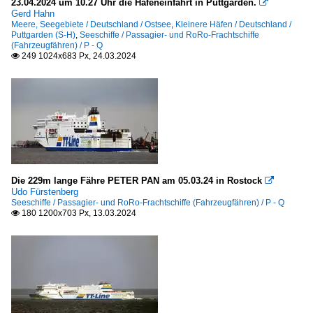
23.04.2024 um 10.27 Uhr die Hafeneinfahrt in Puttgarden.

Gerd Hahn
Meere, Seegebiete / Deutschland / Ostsee
,
Kleinere Häfen / Deutschland /
Puttgarden (S-H)
,
Seeschiffe / Passagier- und RoRo-Frachtschiffe
(Fahrzeugfähren) / P - Q
249 1024x683 Px, 24.03.2024

Die 229m lange Fähre PETER PAN am 05.03.24 in Rostock

Udo Fürstenberg
Seeschiffe / Passagier- und RoRo-Frachtschiffe (Fahrzeugfähren) / P - Q
180 1200x703 Px, 13.03.2024
