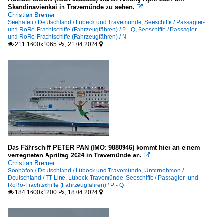
Skandinavienkai in Travemünde zu sehen.

Deutschland
Christian Bremer
Seehäfen / Deutschland / Lübeck und Travemünde
,
Seeschiffe / Passagier-
und RoRo-Frachtschiffe (Fahrzeugfähren) / P - Q
,
Seeschiffe / Passagier-
Polizeiboote u. -schiffe - Deutschland
und RoRo-Frachtschiffe (Fahrzeugfähren) / N
211 1600x1065 Px, 21.04.2024


Bundespolizei
Schlepper / tugs
R
Unternehmen
Dänemark
Das Fährschiff PETER PAN (IMO: 9880946) kommt hier an einem
DFDS (Det Forenede Dampskibs-Selskab)
verregneten Apriltag 2024 in Travemünde an.

Christian Bremer
Deutschland
Seehäfen / Deutschland / Lübeck und Travemünde
,
Unternehmen /
Deutschland / TT-Line, Lübeck-Travemünde
,
Seeschiffe / Passagier- und
RoRo-Frachtschiffe (Fahrzeugfähren) / P - Q
Scandlines, Hamburg
184 1600x1200 Px, 18.04.2024


TT-Line, Lübeck-Travemünde