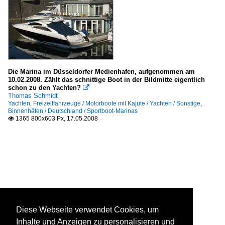
Die Marina im Düsseldorfer Medienhafen, aufgenommen am
10.02.2008. Zählt das schnittige Boot in der Bildmitte eigentlich
schon zu den Yachten?

Thomas Schmidt
Yachten, Freizeitfahrzeuge / Motorboote mit Kajüte / Yachten / Sonstige
,
Binnenhäfen / Deutschland / Sportboot-Marinas
1365 800x603 Px, 17.05.2008

Diese Webseite verwendet Cookies, um
Inhalte und Anzeigen zu personalisieren und