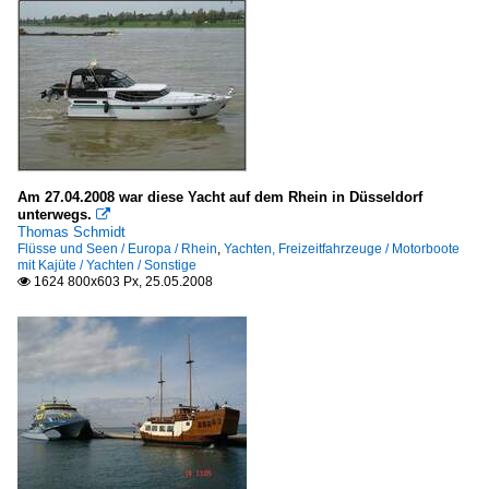
Am 27.04.2008 war diese Yacht auf dem Rhein in Düsseldorf
unterwegs.

Thomas Schmidt
Flüsse und Seen / Europa / Rhein
,
Yachten, Freizeitfahrzeuge / Motorboote
mit Kajüte / Yachten / Sonstige
1624 800x603 Px, 25.05.2008
