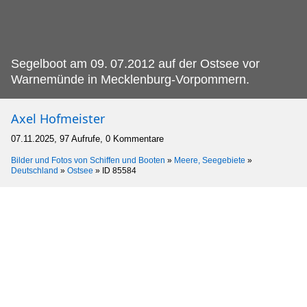
Segelboot am 09.
07.2012 auf der Ostsee vor
Warnemünde in Mecklenburg-Vorpommern.
Axel Hofmeister
07.11.2025, 97 Aufrufe, 0 Kommentare
Bilder und Fotos von Schiffen und Booten
»
Meere, Seegebiete
»
Deutschland
»
Ostsee
»
ID 85584