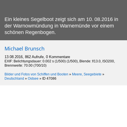
Ein kleines Segelboot zeigt sich am 10.
08.2016 in
der Warnowmündung in Warnemünde vor einem
schönen Regenbogen.
Michael Brunsch
13.08.2016, 862 Aufrufe, 0 Kommentare
EXIF: Belichtungsdauer: 0.002 s (1/500) (1/500), Blende: f/13.0, ISO200,
Brennweite: 70.00 (700/10)
Bilder und Fotos von Schiffen und Booten
»
Meere, Seegebiete
»
Deutschland
»
Ostsee
»
ID 47086