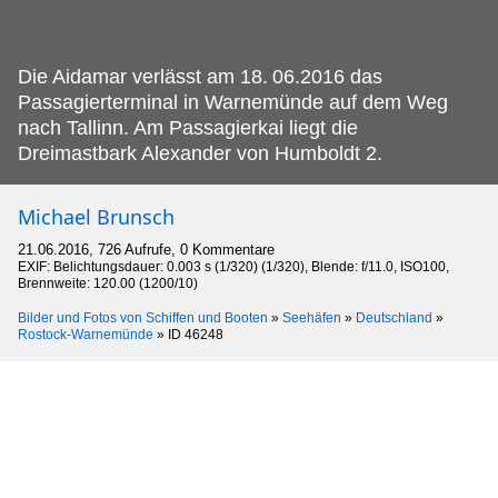
Die Aidamar verlässt am 18.
06.2016 das
Passagierterminal in Warnemünde auf dem Weg
nach Tallinn. Am Passagierkai liegt die
Dreimastbark Alexander von Humboldt 2.
Michael Brunsch
21.06.2016, 726 Aufrufe, 0 Kommentare
EXIF: Belichtungsdauer: 0.003 s (1/320) (1/320), Blende: f/11.0, ISO100,
Brennweite: 120.00 (1200/10)
Bilder und Fotos von Schiffen und Booten
»
Seehäfen
»
Deutschland
»
Rostock-Warnemünde
»
ID 46248