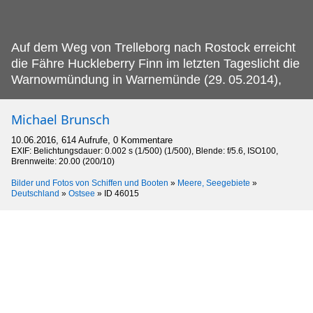
Auf dem Weg von Trelleborg nach Rostock erreicht
die Fähre Huckleberry Finn im letzten Tageslicht die
Warnowmündung in Warnemünde (29.
05.2014),
Michael Brunsch
10.06.2016, 614 Aufrufe, 0 Kommentare
EXIF: Belichtungsdauer: 0.002 s (1/500) (1/500), Blende: f/5.6, ISO100,
Brennweite: 20.00 (200/10)
Bilder und Fotos von Schiffen und Booten
»
Meere, Seegebiete
»
Deutschland
»
Ostsee
»
ID 46015