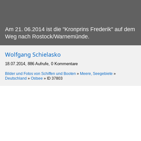
Am 21.
06.2014 ist die "Kronprins Frederik" auf dem
Weg nach Rostock/Warnemünde.
Wolfgang Schielasko
18.07.2014, 886 Aufrufe, 0 Kommentare
Bilder und Fotos von Schiffen und Booten
»
Meere, Seegebiete
»
Deutschland
»
Ostsee
»
ID 37803