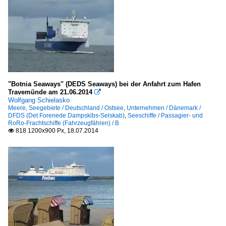
"Botnia Seaways" (DEDS Seaways) bei der Anfahrt zum Hafen
Travemünde am 21.06.2014

Wolfgang Schielasko
Meere, Seegebiete / Deutschland / Ostsee
,
Unternehmen / Dänemark /
DFDS (Det Forenede Dampskibs-Selskab)
,
Seeschiffe / Passagier- und
RoRo-Frachtschiffe (Fahrzeugfähren) / B
818 1200x900 Px, 18.07.2014
