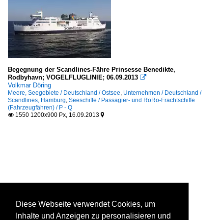
Begegnung der Scandlines-Fähre Prinsesse Benedikte,
Rodbyhavn; VOGELFLUGLINIE; 06.09.2013

Volkmar Döring
Meere, Seegebiete / Deutschland / Ostsee
,
Unternehmen / Deutschland /
Scandlines, Hamburg
,
Seeschiffe / Passagier- und RoRo-Frachtschiffe
(Fahrzeugfähren) / P - Q
1550 1200x900 Px, 16.09.2013


Diese Webseite verwendet Cookies, um
Inhalte und Anzeigen zu personalisieren und