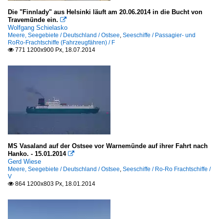
Die "Finnlady" aus Helsinki läuft am 20.06.2014 in die Bucht von
Travemünde ein.

Wolfgang Schielasko
Meere, Seegebiete / Deutschland / Ostsee
,
Seeschiffe / Passagier- und
RoRo-Frachtschiffe (Fahrzeugfähren) / F
771 1200x900 Px, 18.07.2014

MS Vasaland auf der Ostsee vor Warnemünde auf ihrer Fahrt nach
Hanko. - 15.01.2014

Gerd Wiese
Meere, Seegebiete / Deutschland / Ostsee
,
Seeschiffe / Ro-Ro Frachtschiffe /
V
864 1200x803 Px, 18.01.2014
