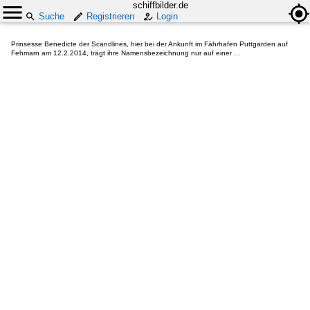
schiffbilder.de
Suche
Registrieren
Login
Prinsesse Benedicte der Scandlines, hier bei der Ankunft im Fährhafen Puttgarden auf
Fehmarn am 12.2.2014, trägt ihre Namensbezeichnung nur auf einer ...